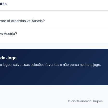
ntes
core of Argentina vs Áustria?
tria match is scheduled for Monday, Jun 22, 2026 at 12:00 PM local
s Áustria?
nd full match report.
ina vs Áustria will be available after the match concludes. This Grou
final result.
da Jogo
 jogos, salve suas seleções favoritas e não perca nenhum jogo.
Início
Calendário
Grupos