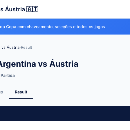
s Áustria 🇦🇹
s da Copa com chaveamento, seleções e todos os jogos
 vs Áustria
›
Result
Argentina vs Áustria
 Partida
up
Result