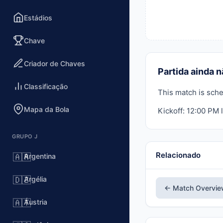
Estádios
Chave
Criador de Chaves
Partida ainda 
Classificação
This match is sche
Mapa da Bola
Kickoff: 12:00 PM l
GRUPO J
Relacionado
Argentina
🇦🇷
Argélia
🇩🇿
← Match Overvi
Áustria
🇦🇹