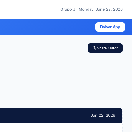
Grupo J · Monday, June 22, 2026
Baixar App
Share Match
Jun 22, 2026