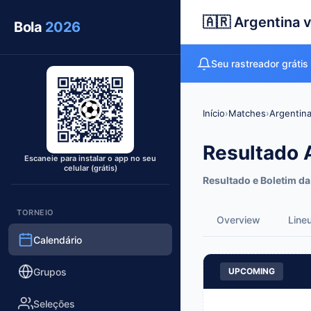
🇦🇷 Argentina v
Bola
2026
Seu rastreador gráti
Início
›
Matches
›
Argentina
Resultado 
Escaneie para instalar o app no seu
celular (grátis)
Resultado e Boletim da
TORNEIO
Overview
Line
Calendário
Grupos
UPCOMING
Seleções