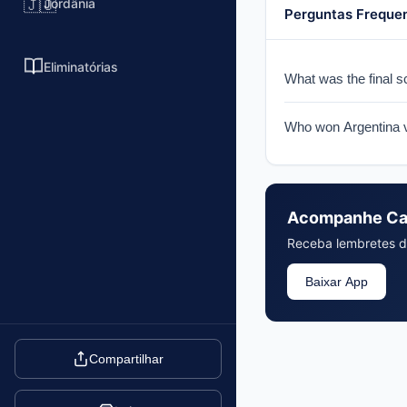
Jordânia
🇯🇴
Perguntas Freque
Eliminatórias
What was the final s
The Argentina vs Áus
Who won Argentina v
for the final score a
The result of Argent
live updates and the 
Acompanhe Ca
Receba lembretes de
Baixar App
Compartilhar