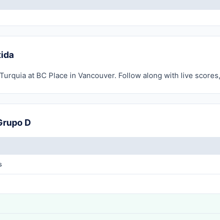
tida
 Turquia at BC Place in Vancouver. Follow along with live scores
Grupo D
s