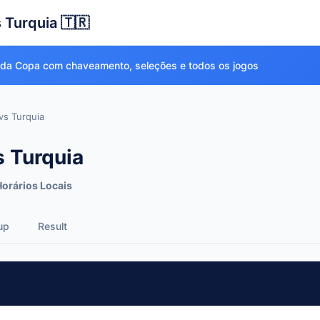
s Turquia 🇹🇷
s da Copa com chaveamento, seleções e todos os jogos
 vs Turquia
s Turquia
Horários Locais
up
Result
ida