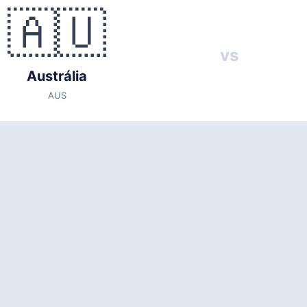
🇦🇺
vs
🇹🇷 Turquia (TUR)
vs
6
Austrália
local time)
AUS
e: 54,500)
Estados Unidos, Paraguai