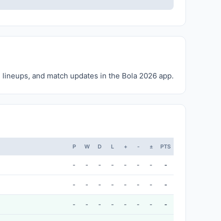
, lineups, and match updates in the Bola 2026 app.
P
W
D
L
+
-
±
PTS
-
-
-
-
-
-
-
-
-
-
-
-
-
-
-
-
-
-
-
-
-
-
-
-