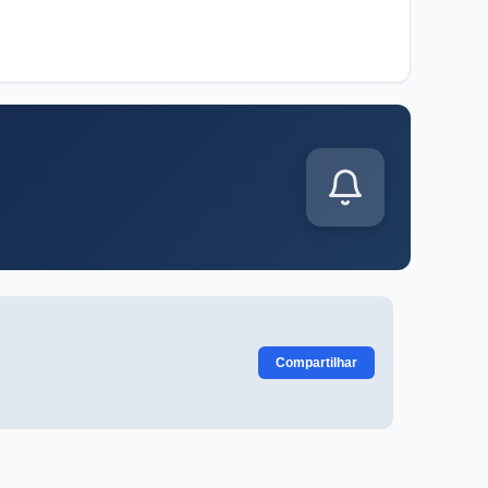
Compartilhar