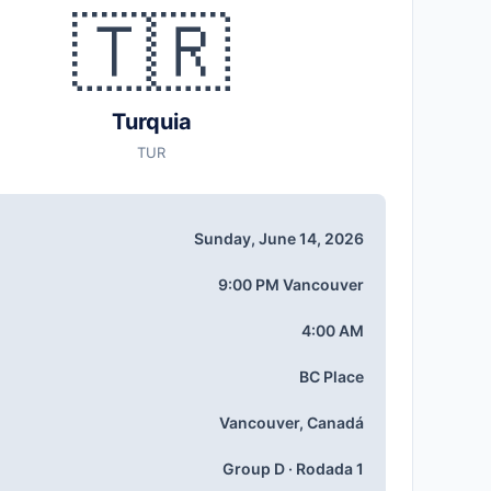
🇹🇷
Turquia
TUR
Sunday, June 14, 2026
9:00 PM Vancouver
4:00 AM
BC Place
Vancouver, Canadá
Group D · Rodada 1