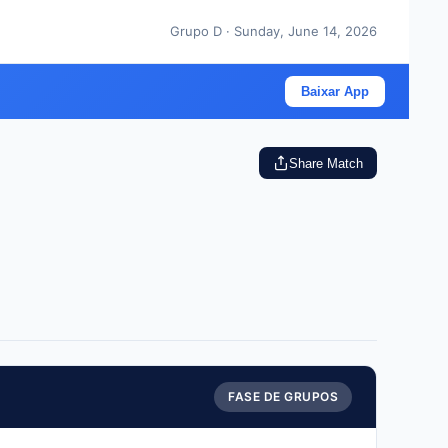
Grupo D · Sunday, June 14, 2026
Baixar App
Share Match
FASE DE GRUPOS