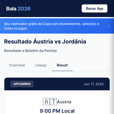
Bola
2026
Baixar App
Seu rastreador grátis da Copa com chaveamento, seleções e
›
todos os jogos
Resultado Áustria vs Jordânia
Resultado e Boletim da Partida
Overview
Lineup
Result
Jun 17, 2026
UPCOMING
🇦🇹
Áustria
9:00 PM Local