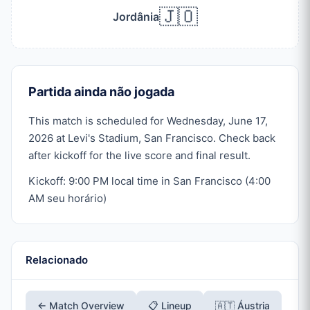
🇯🇴
Jordânia
Partida ainda não jogada
This match is scheduled for Wednesday, June 17,
2026 at Levi's Stadium, San Francisco. Check back
after kickoff for the live score and final result.
Kickoff: 9:00 PM local time in San Francisco (
4:00
AM
seu horário)
Relacionado
← Match Overview
📋 Lineup
🇦🇹 Áustria