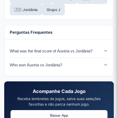
🇯🇴 Jordânia
Grupo J
Perguntas Frequentes
What was the final score of Áustria vs Jordânia?
The Áustria vs Jordânia match is scheduled for
Who won Áustria vs Jordânia?
Wednesday, Jun 17, 2026 at 9:00 PM local time at Levi's
Stadium, San Francisco. Check back after the match for
The result of Áustria vs Jordânia will be available after
the final score and full match report.
the match concludes. This Group J match kicks off on
Wednesday, Jun 17, 2026. Follow along for live updates
Acompanhe Cada Jogo
and the final result.
Receba lembretes de jogos, salve suas seleções
favoritas e não perca nenhum jogo.
Baixar App