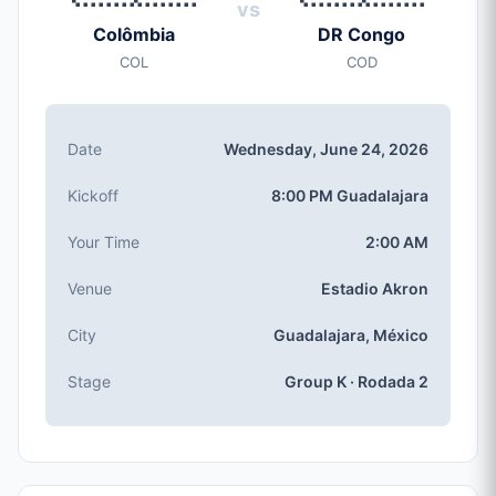
vs
Wednesday, Jun 24, 2026
Colômbia
DR Congo
Início
COL
COD
8:00 PM (Guadalajara local time)
Estádio
Estadio Akron
(capacidade: 49,850)
Date
Wednesday, June 24, 2026
Cidade
Guadalajara, México
Kickoff
8:00 PM Guadalajara
Competição
Grupo K
, Rodada 2
Your Time
2:00 AM
Número da partida
Venue
Estadio Akron
#48 of 104
Times Grupo K
City
Guadalajara, México
Colômbia, DR Congo, Portugal, Uzbequistão
Stage
Group K · Rodada 2