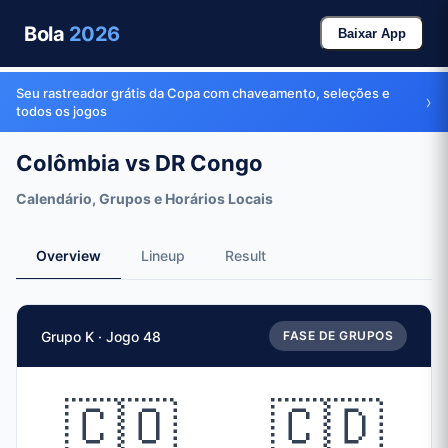
Bola
2026
Baixar App
Seu rastreador grátis da Copa com chaveamento, seleções e
›
todos os jogos
Colômbia vs DR Congo
Calendário, Grupos e Horários Locais
Overview
Lineup
Result
Fatos da partida
Grupo K · Jogo 48
FASE DE GRUPOS
Partida
Colômbia
vs
DR Congo
Times
🇨🇴
🇨🇩
🇨🇴 Colômbia (COL)
vs
🇨🇩 DR Congo (COD)
Data