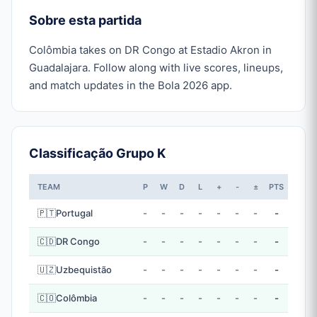
Sobre esta partida
Colômbia takes on DR Congo at Estadio Akron in
Guadalajara. Follow along with live scores, lineups,
and match updates in the Bola 2026 app.
Classificação Grupo K
TEAM
P
W
D
L
+
-
±
PTS
🇵🇹
Portugal
-
-
-
-
-
-
-
-
🇨🇩
DR Congo
-
-
-
-
-
-
-
-
🇺🇿
Uzbequistão
-
-
-
-
-
-
-
-
🇨🇴
Colômbia
-
-
-
-
-
-
-
-