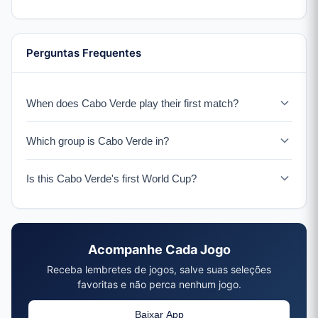
Perguntas Frequentes
When does Cabo Verde play their first match?
Cabo Verde faces Espanha on June 15, 2026 in their
Which group is Cabo Verde in?
historic World Cup debut.
Cabo Verde is in Group H with Espanha, Uruguai, and
Is this Cabo Verde's first World Cup?
Arábia Saudita.
Yes, 2026 marks Cabo Verde's first ever World Cup
appearance.
Acompanhe Cada Jogo
Receba lembretes de jogos, salve suas seleções
favoritas e não perca nenhum jogo.
Baixar App