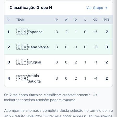
Classificação Grupo H
Ver Grupo →
#
TEAM
P
W
D
L
GD
PTS
🇪🇸
1
Espanha
3
2
1
0
+5
7
🇨🇻
2
Cabo Verde
3
0
3
0
+0
3
🇺🇾
3
Uruguai
3
0
2
1
-1
2
Arábia
🇸🇦
4
3
0
2
1
-4
2
Saudita
Os 2 melhores times se classificam automaticamente. Os
melhores terceiros também podem avançar.
Acompanhe a jornada completa desta seleção no torneio com o
app gratuito Bola 2026 — receba notificações push, resultados