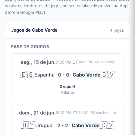
ao vivo e lembretes de jogos no seu celular (disponível na App
Store e Google Play).
Jogos de Cabo Verde
4 jogos
FASE DE GRUPOS
seg., 15 de jun.
0:00 PM ET
(
4:00 PM
seu horário)
🇪🇸
🇨🇻
Espanha
0 - 0
Cabo Verde
Grupo H
Atlanta
dom., 21 de jun.
6:00 PM ET
(
10:00 PM
seu horário)
🇺🇾
🇨🇻
Uruguai
2 - 2
Cabo Verde