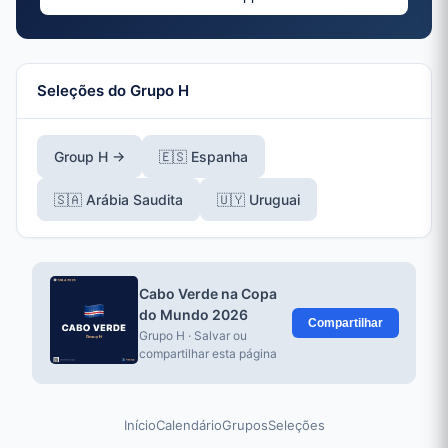
Seleções do Grupo H
Group H →
🇪🇸 Espanha
🇸🇦 Arábia Saudita
🇺🇾 Uruguai
Cabo Verde na Copa
do Mundo 2026
Compartilhar
Grupo H · Salvar ou
compartilhar esta página
Início
Calendário
Grupos
Seleções