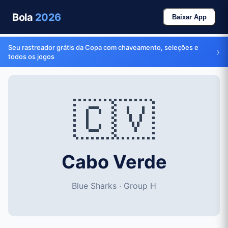
Bola
2026
Baixar App
Seu rastreador grátis da Copa com chaveamento, seleções e
›
todos os jogos
🇨🇻
Cabo Verde
Blue Sharks · Group H