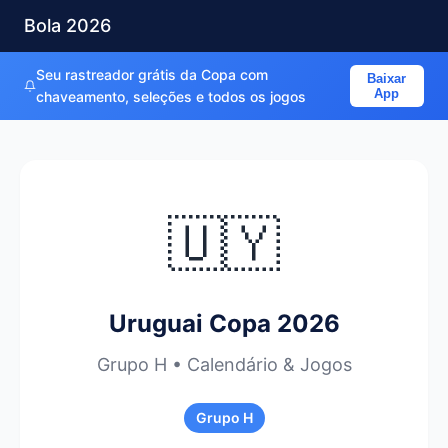
Bola 2026
Seu rastreador grátis da Copa com
Baixar
App
chaveamento, seleções e todos os jogos
🇺🇾
Uruguai Copa 2026
Grupo H • Calendário & Jogos
Grupo H