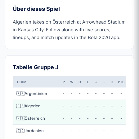
Über dieses Spiel
Algerien takes on Österreich at Arrowhead Stadium
in Kansas City. Follow along with live scores,
lineups, and match updates in the Bola 2026 app.
Tabelle Gruppe J
TEAM
P
W
D
L
+
-
±
PTS
🇦🇷
Argentinien
-
-
-
-
-
-
-
-
🇩🇿
Algerien
-
-
-
-
-
-
-
-
🇦🇹
Österreich
-
-
-
-
-
-
-
-
🇯🇴
Jordanien
-
-
-
-
-
-
-
-