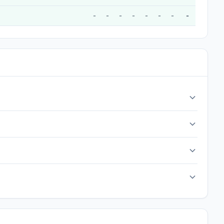
-
-
-
-
-
-
-
-
i's Stadium in San Francisco statt.
Platz für 68,500 Zuschauer.
in Gruppe J sind Argentinien and Algerien.