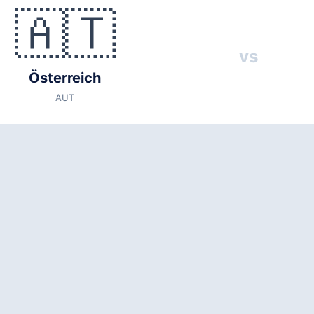
🇦🇹
T)
vs
🇯🇴 Jordanien (JOR)
vs
2026
Österreich
co local time)
AUT
zität: 68,500)
, Argentinien, Algerien