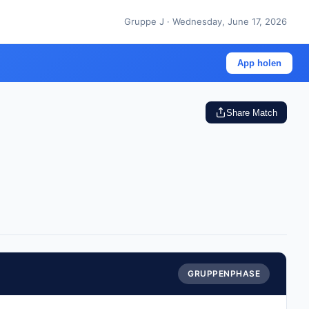
Gruppe J · Wednesday, June 17, 2026
App holen
Share Match
GRUPPENPHASE