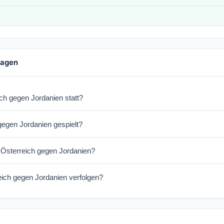
ragen
ch gegen Jordanien statt?
danien findet am Mittwoch, Juni 17, 2026 um 9:00 PM Ortszeit im Lev
gegen Jordanien gespielt?
M Ortszeit in San Francisco (
4:00 AM
deine Zeit).
t Österreich gegen Jordanien?
vi's Stadium in San Francisco, USA ausgetragen. Das Stadion bietet 
eich gegen Jordanien verfolgen?
danien ist ein Spiel der Gruppe J beim Turnier 2026. Weitere Teams 