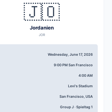
🇯🇴
Jordanien
JOR
Wednesday, June 17, 2026
9:00 PM San Francisco
4:00 AM
Levi's Stadium
San Francisco, USA
Group J · Spieltag 1