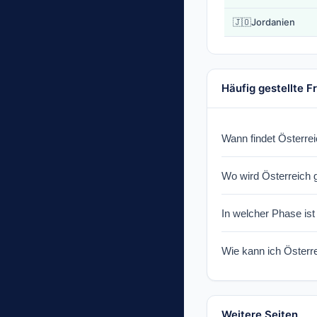
🇯🇴
Jordanien
Häufig gestellte F
Wann findet Österrei
Österreich gegen Jor
Wo wird Österreich 
Anstoß ist um 9:00 P
In welcher Phase is
Das Spiel wird im Le
Wie kann ich Österr
Österreich gegen Jor
Weitere Seiten