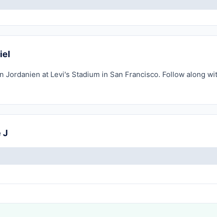
iel
n Jordanien at Levi's Stadium in San Francisco. Follow along wit
 J