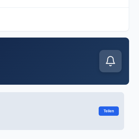
Teilen