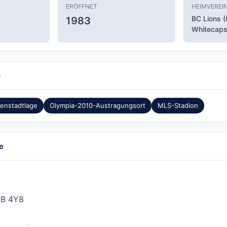
ERÖFFNET
HEIMVEREI
BC Lions 
1983
Whitecaps
s
nenstadtlage
Olympia-2010-Austragungsort
MLS-Stadion
e
6B 4Y8