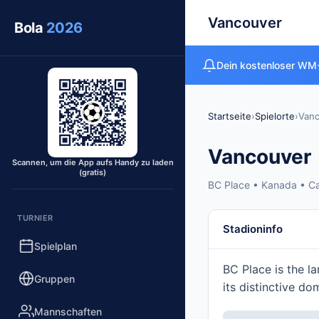
Vancouver
Bola
2026
Dein kostenloser WM-
Startseite
›
Spielorte
›
Van
Vancouver
Scannen, um die App aufs Handy zu laden
(gratis)
BC Place • Kanada • C
TURNIER
Stadioninfo
Spielplan
BC Place is the l
Gruppen
its distinctive 
Mannschaften