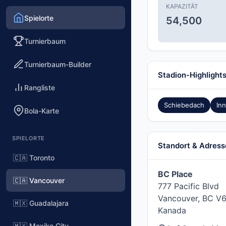
KAPAZITÄT
Spielorte
54,500
Turnierbaum
Turnierbaum-Builder
Stadion-Highlight
Rangliste
Schiebedach
In
Bola-Karte
SPIELORTE
Standort & Adress
🇨🇦 Toronto
BC Place
🇨🇦 Vancouver
777 Pacific Blvd
Vancouver, BC V
🇲🇽 Guadalajara
Kanada
🇲🇽 Mexiko City