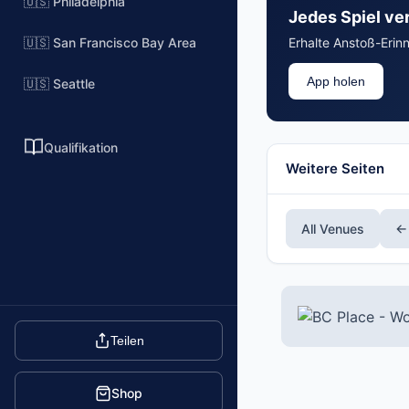
🇺🇸 Philadelphia
Jedes Spiel ve
🇺🇸 San Francisco Bay Area
Erhalte Anstoß-Erin
App holen
🇺🇸 Seattle
Qualifikation
Weitere Seiten
All Venues
← 
Teilen
Shop