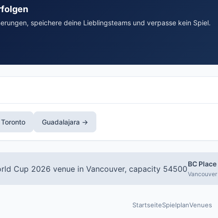
rfolgen
nerungen, speichere deine Lieblingsteams und verpasse kein Spiel.
Toronto
Guadalajara →
BC Place
Vancouver 
Startseite
Spielplan
Venues