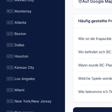
Auf Google Ma
🇲🇽 Monterrey
Häufig gestellte F
🇺🇸 Atlanta
🇺🇸 Boston
Wie ist die Kapazitä
🇺🇸 Dallas
BC Place has a seati
Wo befindet sich BC
🇺🇸 Houston
BC Place is located
Wann wurde BC Pla
(MLS).
🇺🇸 Kansas City
BC Place was opened 
Welche Spiele werde
🇺🇸 Los Angeles
known for its disti
BC Place will host m
🇺🇸 Miami
Wie bekomme ich Tic
will be confirmed cl
Tickets for World Cu
🇺🇸 New York/New Jersey
when tickets go on 