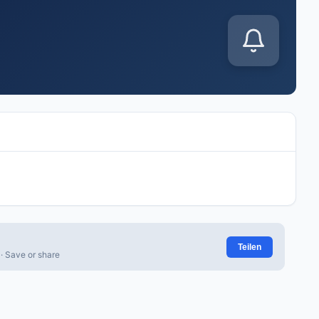
Teilen
· Save or share