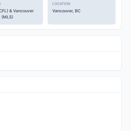
N
LOCATION
(CFL) & Vancouver
Vancouver, BC
 (MLS)