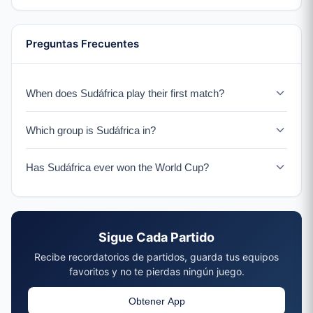
Preguntas Frecuentes
When does Sudáfrica play their first match?
Sudáfrica faces México in the tournament opener on
Which group is Sudáfrica in?
June 11, 2026 in México City.
Sudáfrica is in Group A with México, Corea del Sur, and a
Has Sudáfrica ever won the World Cup?
UEFA Playoff winner.
Sudáfrica has never won the World Cup. They hosted the
2010 tournament but were eliminated in the group stage.
Sigue Cada Partido
Recibe recordatorios de partidos, guarda tus equipos
favoritos y no te pierdas ningún juego.
Obtener App