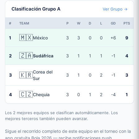
Clasificación Grupo A
Ver Grupo →
#
TEAM
P
W
D
L
GD
PTS
🇲🇽
1
México
3
3
0
0
+6
9
🇿🇦
2
Sudáfrica
3
1
1
1
-1
4
Corea del
🇰🇷
3
3
1
0
2
-1
3
Sur
🇨🇿
4
Chequia
3
0
1
2
-4
1
Los 2 mejores equipos se clasifican automáticamente. Los
mejores terceros también pueden avanzar.
Sigue el recorrido completo de este equipo en el torneo con la
app gratuita Bola 2026 — recibe notificaciones push,