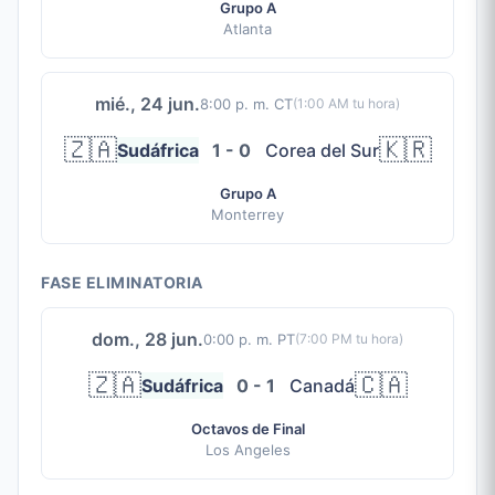
Grupo A
Atlanta
mié., 24 jun.
8:00 p. m. CT
(
1:00 AM
tu hora)
🇿🇦
🇰🇷
Sudáfrica
1 - 0
Corea del Sur
Grupo A
Monterrey
FASE ELIMINATORIA
dom., 28 jun.
0:00 p. m. PT
(
7:00 PM
tu hora)
🇿🇦
🇨🇦
Sudáfrica
0 - 1
Canadá
Octavos de Final
Los Angeles