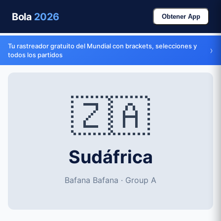
Bola
2026
Obtener App
Tu rastreador gratuito del Mundial con brackets, selecciones y
›
todos los partidos
🇿🇦
Sudáfrica
Bafana Bafana · Group A