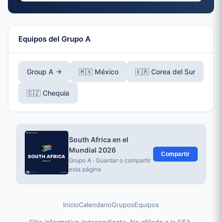
Equipos del Grupo A
Group A →
🇲🇽 México
🇰🇷 Corea del Sur
🇨🇿 Chequia
South Africa en el
Mundial 2026
Compartir
Grupo A · Guardar o compartir
esta página
Inicio
Calendario
Grupos
Equipos