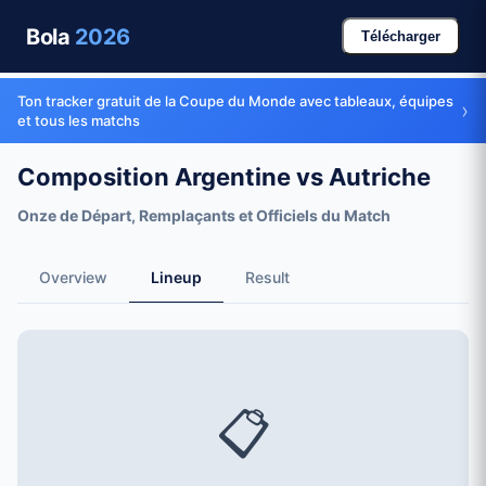
Bola
2026
Télécharger
Ton tracker gratuit de la Coupe du Monde avec tableaux, équipes
›
et tous les matchs
Composition Argentine vs Autriche
Onze de Départ, Remplaçants et Officiels du Match
Overview
Lineup
Result
📋