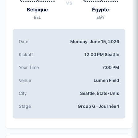
vs
Monday, Jun 15, 2026
Belgique
Égypte
Coup d'envoi
BEL
EGY
12:00 PM (Seattle local time)
Stade
Lumen Field
(capacité: 69,000)
Date
Monday, June 15, 2026
Ville
Seattle, États-Unis
Kickoff
12:00 PM Seattle
Compétition
Groupe G
, Journée 1
Your Time
7:00 PM
Numéro de match
Venue
Lumen Field
#16 of 104
Équipes Groupe G
City
Seattle, États-Unis
Belgique, Égypte, Iran, Nouvelle-Zélande
Stage
Group G · Journée 1