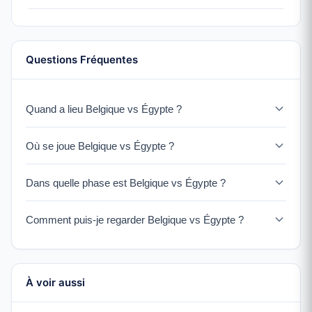
Questions Fréquentes
Quand a lieu Belgique vs Égypte ?
Belgique vs Égypte est prévu le lundi juin 15, 2026 à
Où se joue Belgique vs Égypte ?
12:00 PM heure locale au Lumen Field à Seattle.
Le coup d’envoi est à 12:00 PM heure locale à Seattle
Dans quelle phase est Belgique vs Égypte ?
(
7:00 PM
votre heure).
Le match se jouera au Lumen Field à Seattle, États-Unis.
Comment puis-je regarder Belgique vs Égypte ?
Le stade a une capacité de 69,000 places.
Belgique vs Égypte est un match du Groupe G du
Tournoi 2026. Les autres équipes du Groupe G sont Iran
and Nouvelle-Zélande.
À voir aussi