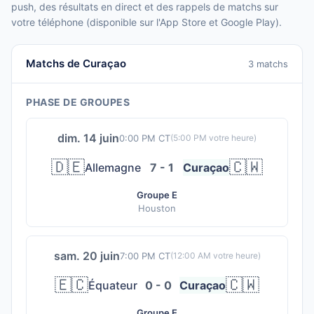
push, des résultats en direct et des rappels de matchs sur
votre téléphone (disponible sur l'App Store et Google Play).
Matchs de Curaçao
3 matchs
PHASE DE GROUPES
dim. 14 juin
0:00 PM CT
(
5:00 PM
votre heure)
🇩🇪
🇨🇼
Allemagne
7 - 1
Curaçao
Groupe E
Houston
sam. 20 juin
7:00 PM CT
(
12:00 AM
votre heure)
🇪🇨
🇨🇼
Équateur
0 - 0
Curaçao
Groupe E