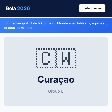
Bola
2026
Télécharger
Ton tracker gratuit de la Coupe du Monde avec tableaux, équipes
›
et tous les matchs
🇨🇼
Curaçao
Group E