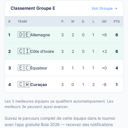
Classement Groupe E
Voir Groupe →
#
TEAM
P
W
D
L
GD
PTS
🇩🇪
1
Allemagne
3
2
0
1
+6
6
🇨🇮
2
Côte d'Ivoire
3
2
0
1
+2
6
🇪🇨
3
Équateur
3
1
1
1
+0
4
🇨🇼
4
Curaçao
3
0
1
2
-8
1
Les 2 meilleures équipes se qualifient automatiquement. Les
meilleurs 3e peuvent aussi avancer.
Suivez le parcours complet de cette équipe dans le tournoi
avec l'app gratuite Bola 2026 — recevez des notifications