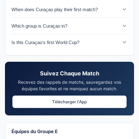
When does Curaçao play their first match?
Curaçao faces Allemagne on June 14, 2026 in their
Which group is Curaçao in?
historic World Cup debut.
Curaçao is in Group E with Allemagne, Côte d'Ivoire, and
Is this Curaçao's first World Cup?
Équateur.
Yes, 2026 marks Curaçao's first ever World Cup
appearance, making them one of the tournament's
Cinderella stories.
Suivez Chaque Match
Recevez des rappels de matchs, sauvegardez vos
équipes favorites et ne manquez aucun match.
Télécharger l'App
Équipes du Groupe E