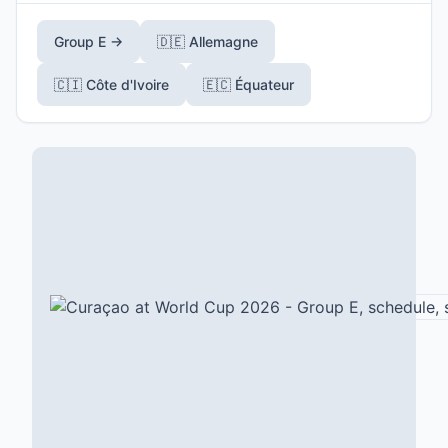
Group E →
🇩🇪 Allemagne
🇨🇮 Côte d'Ivoire
🇪🇨 Équateur