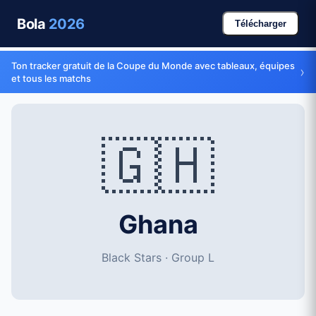
Bola
2026
Télécharger
Ton tracker gratuit de la Coupe du Monde avec tableaux, équipes
›
et tous les matchs
🇬🇭
Ghana
Black Stars · Group L