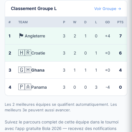
Classement Groupe L
Voir Groupe →
#
TEAM
P
W
D
L
GD
PTS
🏴󠁧󠁢󠁥󠁮󠁧󠁿
1
Angleterre
3
2
1
0
+4
7
🇭🇷
2
Croatie
3
2
0
1
+0
6
🇬🇭
3
Ghana
3
1
1
1
+0
4
🇵🇦
4
Panama
3
0
0
3
-4
0
Les 2 meilleures équipes se qualifient automatiquement. Les
meilleurs 3e peuvent aussi avancer.
Suivez le parcours complet de cette équipe dans le tournoi
avec l'app gratuite Bola 2026 — recevez des notifications