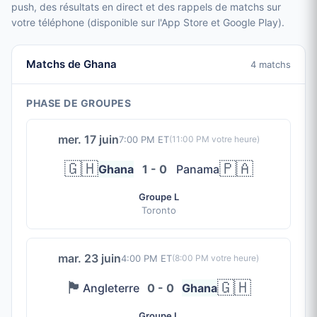
push, des résultats en direct et des rappels de matchs sur
votre téléphone (disponible sur l'App Store et Google Play).
Matchs de Ghana
4 matchs
PHASE DE GROUPES
mer. 17 juin
7:00 PM ET
(
11:00 PM
votre heure)
🇬🇭
🇵🇦
Ghana
1 - 0
Panama
Groupe L
Toronto
mar. 23 juin
4:00 PM ET
(
8:00 PM
votre heure)
🏴󠁧󠁢󠁥󠁮󠁧󠁿
🇬🇭
Angleterre
0 - 0
Ghana
Groupe L