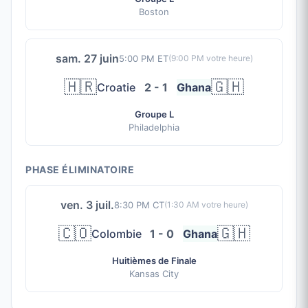
Boston
sam. 27 juin
5:00 PM ET
(
9:00 PM
votre heure)
🇭🇷
🇬🇭
Croatie
2 - 1
Ghana
Groupe L
Philadelphia
PHASE ÉLIMINATOIRE
ven. 3 juil.
8:30 PM CT
(
1:30 AM
votre heure)
🇨🇴
🇬🇭
Colombie
1 - 0
Ghana
Huitièmes de Finale
Kansas City