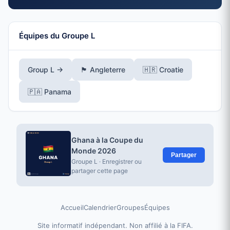
Équipes du Groupe L
Group L →
🏴󠁧󠁢󠁥󠁮󠁧󠁿 Angleterre
🇭🇷 Croatie
🇵🇦 Panama
Ghana à la Coupe du
Monde 2026
Partager
Groupe L · Enregistrer ou
partager cette page
Accueil
Calendrier
Groupes
Équipes
Site informatif indépendant. Non affilié à la FIFA.