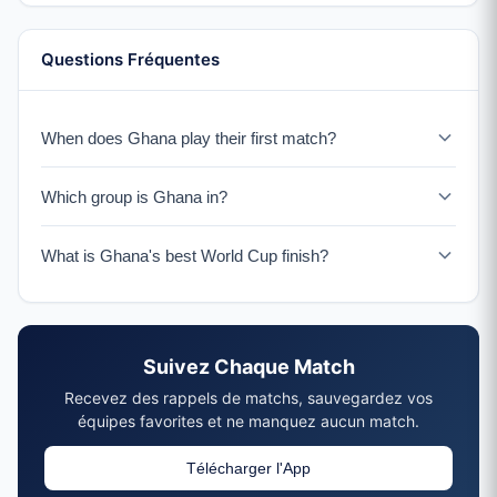
Questions Fréquentes
When does Ghana play their first match?
Ghana faces Panama on June 17, 2026.
Which group is Ghana in?
Ghana is in Group L with Angleterre, Croatie, and
What is Ghana's best World Cup finish?
Panama.
Ghana reached the quarterfinals in 2010 in Afrique du
Sud, losing to Uruguay on penalties.
Suivez Chaque Match
Recevez des rappels de matchs, sauvegardez vos
équipes favorites et ne manquez aucun match.
Télécharger l'App