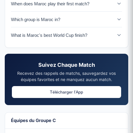
When does Maroc play their first match?
Maroc faces Brésil on June 13, 2026 in New York.
Which group is Maroc in?
Maroc is in Group C with Brésil, Écosse, and Haïti.
What is Maroc's best World Cup finish?
Maroc reached the semifinals in 2022 in Qatar - the first
African nation to do so.
Suivez Chaque Match
Recevez des rappels de matchs, sauvegardez vos
équipes favorites et ne manquez aucun match.
Télécharger l'App
Équipes du Groupe C