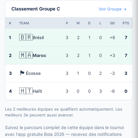
Classement Groupe C
Voir Groupe →
#
TEAM
P
W
D
L
GD
PTS
🇧🇷
1
Brésil
3
2
1
0
+6
7
🇲🇦
2
Maroc
3
2
1
0
+3
7
🏴󠁧󠁢󠁳󠁣󠁴󠁿
3
Écosse
3
1
0
2
-3
3
🇭🇹
4
Haïti
3
0
0
3
-6
0
Les 2 meilleures équipes se qualifient automatiquement. Les
meilleurs 3e peuvent aussi avancer.
Suivez le parcours complet de cette équipe dans le tournoi
avec l'app gratuite Bola 2026 — recevez des notifications