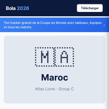
Bola
2026
Télécharger
Ton tracker gratuit de la Coupe du Monde avec tableaux, équipes
›
et tous les matchs
🇲🇦
Maroc
Atlas Lions · Group C