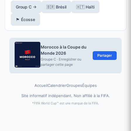
Group C →
🇧🇷 Brésil
🇭🇹 Haïti
🏴󠁧󠁢󠁳󠁣󠁴󠁿 Écosse
Morocco à la Coupe du
Monde 2026
Partager
Groupe C · Enregistrer ou
partager cette page
Accueil
Calendrier
Groupes
Équipes
Site informatif indépendant. Non affilié à la FIFA.
*FIFA World Cup™ est une marque de la FIFA.