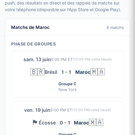
push, des résultats en direct et des rappels de matchs sur
votre téléphone (disponible sur l'App Store et Google Play).
Matchs de Maroc
6 matchs
PHASE DE GROUPES
sam. 13 juin
6:00 PM ET
(
10:00 PM
votre heure)
🇧🇷
🇲🇦
Brésil
1 - 1
Maroc
Groupe C
New York
ven. 19 juin
6:00 PM ET
(
10:00 PM
votre heure)
🏴󠁧󠁢󠁳󠁣󠁴󠁿
🇲🇦
Écosse
0 - 1
Maroc
Groupe C