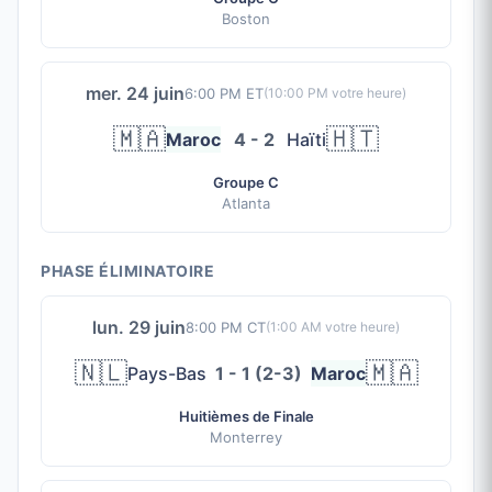
Boston
mer. 24 juin
6:00 PM ET
(
10:00 PM
votre heure)
🇲🇦
🇭🇹
Maroc
4 - 2
Haïti
Groupe C
Atlanta
PHASE ÉLIMINATOIRE
lun. 29 juin
8:00 PM CT
(
1:00 AM
votre heure)
🇳🇱
🇲🇦
Pays-Bas
1 - 1 (2-3)
Maroc
Huitièmes de Finale
Monterrey