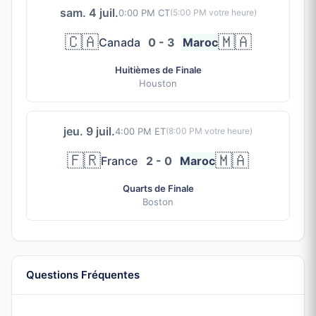
sam. 4 juil.
0:00 PM CT
(
5:00 PM
votre heure)
🇨🇦
🇲🇦
Canada
0 - 3
Maroc
Huitièmes de Finale
Houston
jeu. 9 juil.
4:00 PM ET
(
8:00 PM
votre heure)
🇫🇷
🇲🇦
France
2 - 0
Maroc
Quarts de Finale
Boston
Questions Fréquentes