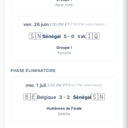
New York
ven. 26 juin
3:00 PM ET
(
7:00 PM
votre heure)
🇸🇳
🇮🇶
Sénégal
5 - 0
Irak
Groupe I
Toronto
PHASE ÉLIMINATOIRE
mer. 1 juil.
1:00 PM PT
(
8:00 PM
votre heure)
🇧🇪
🇸🇳
Belgique
3 - 2
Sénégal
Huitièmes de Finale
Seattle