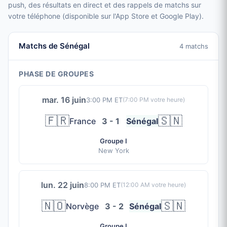
push, des résultats en direct et des rappels de matchs sur
votre téléphone (disponible sur l'App Store et Google Play).
Matchs de Sénégal
4 matchs
PHASE DE GROUPES
mar. 16 juin
3:00 PM ET
(
7:00 PM
votre heure)
🇫🇷
🇸🇳
France
3 - 1
Sénégal
Groupe I
New York
lun. 22 juin
8:00 PM ET
(
12:00 AM
votre heure)
🇳🇴
🇸🇳
Norvège
3 - 2
Sénégal
Groupe I