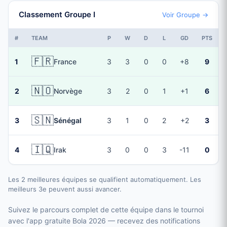
Classement Groupe I
Voir Groupe →
#
TEAM
P
W
D
L
GD
PTS
🇫🇷
1
France
3
3
0
0
+8
9
🇳🇴
2
Norvège
3
2
0
1
+1
6
🇸🇳
3
Sénégal
3
1
0
2
+2
3
🇮🇶
4
Irak
3
0
0
3
-11
0
Les 2 meilleures équipes se qualifient automatiquement. Les
meilleurs 3e peuvent aussi avancer.
Suivez le parcours complet de cette équipe dans le tournoi
avec l'app gratuite Bola 2026 — recevez des notifications