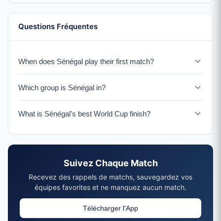
Questions Fréquentes
When does Sénégal play their first match?
Sénégal faces France on June 16, 2026.
Which group is Sénégal in?
Sénégal is in Group I with France, Norvège, and an IC
What is Sénégal's best World Cup finish?
Playoff winner.
Sénégal reached the quarterfinals in 2002, beating
France in the opening match. They are also the 2022
Africa Cup of Nations champions.
Suivez Chaque Match
Recevez des rappels de matchs, sauvegardez vos
équipes favorites et ne manquez aucun match.
Télécharger l'App