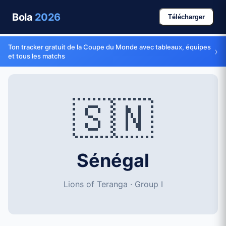
Bola
2026
Télécharger
Ton tracker gratuit de la Coupe du Monde avec tableaux, équipes
›
et tous les matchs
🇸🇳
Sénégal
Lions of Teranga · Group I