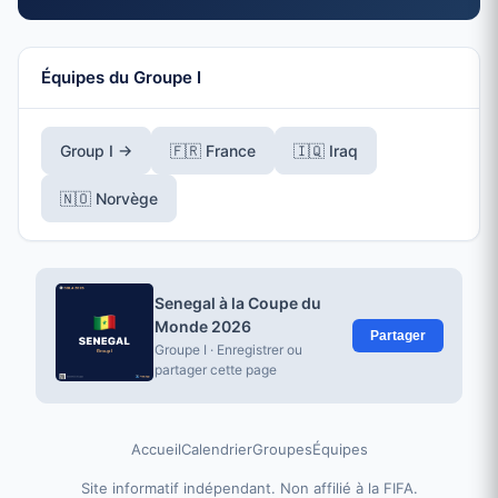
Équipes du Groupe I
Group I →
🇫🇷 France
🇮🇶 Iraq
🇳🇴 Norvège
Senegal à la Coupe du
Monde 2026
Partager
Groupe I · Enregistrer ou
partager cette page
Accueil
Calendrier
Groupes
Équipes
Site informatif indépendant. Non affilié à la FIFA.