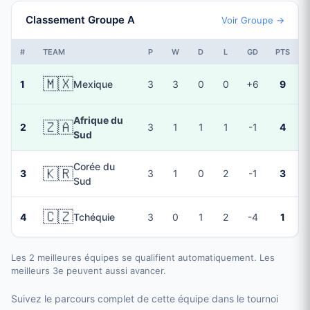
Classement Groupe A
Voir Groupe →
#
TEAM
P
W
D
L
GD
PTS
🇲🇽
1
Mexique
3
3
0
0
+6
9
Afrique du
🇿🇦
2
3
1
1
1
-1
4
Sud
Corée du
🇰🇷
3
3
1
0
2
-1
3
Sud
🇨🇿
4
Tchéquie
3
0
1
2
-4
1
Les 2 meilleures équipes se qualifient automatiquement. Les
meilleurs 3e peuvent aussi avancer.
Suivez le parcours complet de cette équipe dans le tournoi