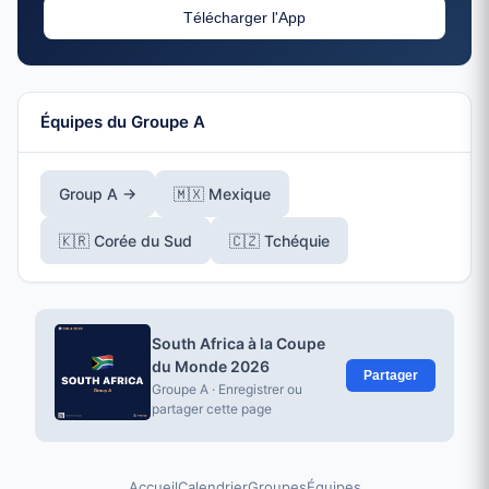
Télécharger l'App
Équipes du Groupe A
Group A →
🇲🇽 Mexique
🇰🇷 Corée du Sud
🇨🇿 Tchéquie
South Africa à la Coupe
du Monde 2026
Partager
Groupe A · Enregistrer ou
partager cette page
Accueil
Calendrier
Groupes
Équipes