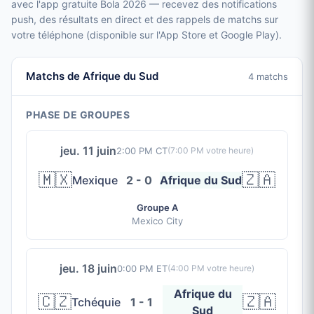
avec l'app gratuite Bola 2026 — recevez des notifications
push, des résultats en direct et des rappels de matchs sur
votre téléphone (disponible sur l'App Store et Google Play).
Matchs de Afrique du Sud
4 matchs
PHASE DE GROUPES
jeu. 11 juin
2:00 PM CT
(
7:00 PM
votre heure)
🇲🇽
🇿🇦
Mexique
2 - 0
Afrique du Sud
Groupe A
Mexico City
jeu. 18 juin
0:00 PM ET
(
4:00 PM
votre heure)
Afrique du
🇨🇿
🇿🇦
Tchéquie
1 - 1
Sud