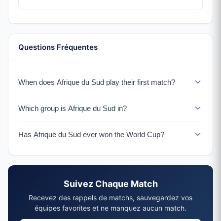
Questions Fréquentes
When does Afrique du Sud play their first match?
Afrique du Sud faces Mexique in the tournament opener
Which group is Afrique du Sud in?
on June 11, 2026 in Mexique City.
Afrique du Sud is in Group A with Mexique, Corée du
Has Afrique du Sud ever won the World Cup?
Sud, and a UEFA Playoff winner.
Afrique du Sud has never won the World Cup. They
hosted the 2010 tournament but were eliminated in the
group stage.
Suivez Chaque Match
Recevez des rappels de matchs, sauvegardez vos
équipes favorites et ne manquez aucun match.