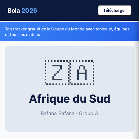
Bola
2026
Télécharger
Ton tracker gratuit de la Coupe du Monde avec tableaux, équipes
›
et tous les matchs
🇿🇦
Afrique du Sud
Bafana Bafana · Group A