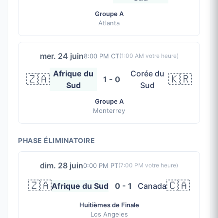
Groupe A
Atlanta
mer. 24 juin
8:00 PM CT
(
1:00 AM
votre heure)
Afrique du
Corée du
🇿🇦
🇰🇷
1 - 0
Sud
Sud
Groupe A
Monterrey
PHASE ÉLIMINATOIRE
dim. 28 juin
0:00 PM PT
(
7:00 PM
votre heure)
🇿🇦
🇨🇦
Afrique du Sud
0 - 1
Canada
Huitièmes de Finale
Los Angeles