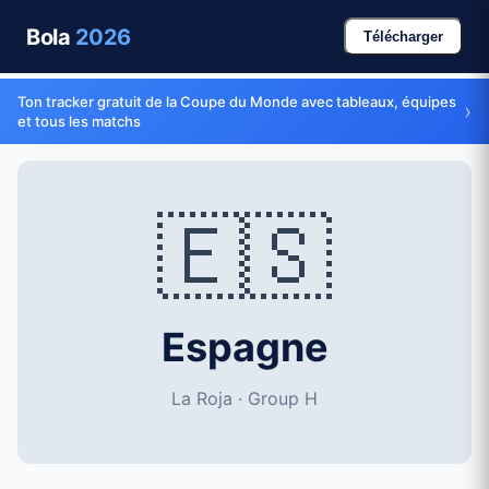
Bola
2026
Télécharger
Ton tracker gratuit de la Coupe du Monde avec tableaux, équipes
›
et tous les matchs
🇪🇸
Espagne
La Roja · Group H