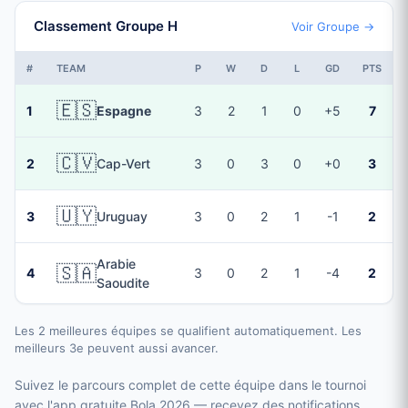
Classement Groupe H
Voir Groupe →
#
TEAM
P
W
D
L
GD
PTS
🇪🇸
1
Espagne
3
2
1
0
+5
7
🇨🇻
2
Cap-Vert
3
0
3
0
+0
3
🇺🇾
3
Uruguay
3
0
2
1
-1
2
Arabie
🇸🇦
4
3
0
2
1
-4
2
Saoudite
Les 2 meilleures équipes se qualifient automatiquement. Les
meilleurs 3e peuvent aussi avancer.
Suivez le parcours complet de cette équipe dans le tournoi
avec l'app gratuite Bola 2026 — recevez des notifications