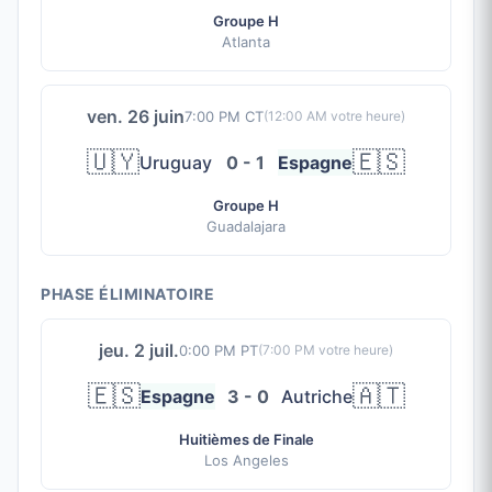
Groupe H
Atlanta
ven. 26 juin
7:00 PM CT
(
12:00 AM
votre heure)
🇺🇾
🇪🇸
Uruguay
0 - 1
Espagne
Groupe H
Guadalajara
PHASE ÉLIMINATOIRE
jeu. 2 juil.
0:00 PM PT
(
7:00 PM
votre heure)
🇪🇸
🇦🇹
Espagne
3 - 0
Autriche
Huitièmes de Finale
Los Angeles