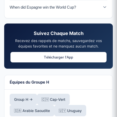
Espagne is in Group H with Uruguay, Arabie Saoudite,
When did Espagne win the World Cup?
and Cap-Vert.
Espagne won their only World Cup title in 2010 in Afrique
du Sud, defeating Pays-Bas 1-0 in the final.
Suivez Chaque Match
Recevez des rappels de matchs, sauvegardez vos
équipes favorites et ne manquez aucun match.
Télécharger l'App
Équipes du Groupe H
Group H →
🇨🇻 Cap-Vert
🇸🇦 Arabie Saoudite
🇺🇾 Uruguay