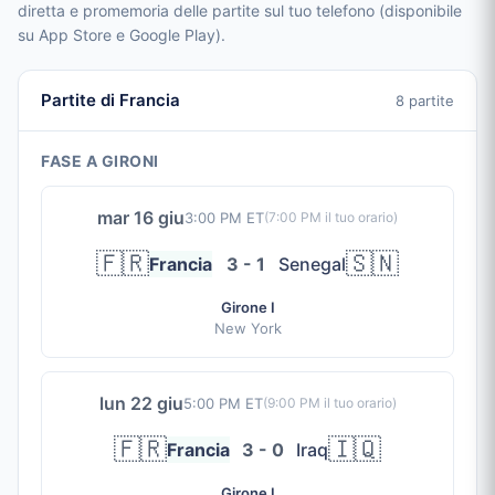
diretta e promemoria delle partite sul tuo telefono (disponibile
su App Store e Google Play).
Partite di Francia
8 partite
FASE A GIRONI
mar 16 giu
3:00 PM ET
(
7:00 PM
il tuo orario)
🇫🇷
🇸🇳
Francia
3 - 1
Senegal
Girone I
New York
lun 22 giu
5:00 PM ET
(
9:00 PM
il tuo orario)
🇫🇷
🇮🇶
Francia
3 - 0
Iraq
Girone I