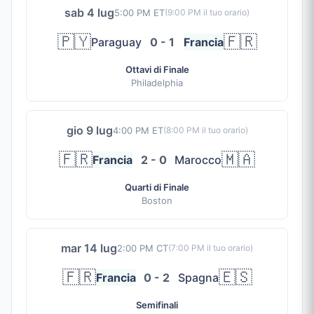
sab 4 lug
5:00 PM ET
(
9:00 PM
il tuo orario)
🇵🇾
🇫🇷
Paraguay
0 - 1
Francia
Ottavi di Finale
Philadelphia
gio 9 lug
4:00 PM ET
(
8:00 PM
il tuo orario)
🇫🇷
🇲🇦
Francia
2 - 0
Marocco
Quarti di Finale
Boston
mar 14 lug
2:00 PM CT
(
7:00 PM
il tuo orario)
🇫🇷
🇪🇸
Francia
0 - 2
Spagna
Semifinali