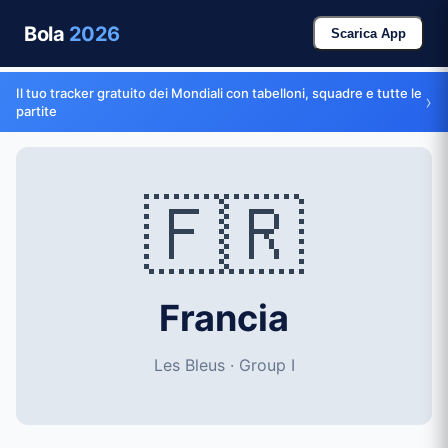
Bola
2026
Scarica App
Il tuo tracker gratuito dei Mondiali con tabelloni, squadre e tutte le
›
partite
🇫🇷
Francia
Les Bleus · Group I