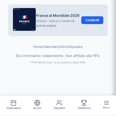
France al Mondiale 2026
Condividi
Girone I · Salva o condividi
questa pagina
Home
Calendario
Gironi
Squadre
Sito informativo indipendente. Non affiliato alla FIFA.
*FIFA World Cup™ è un marchio della FIFA.
Menu
Calendario
Gironi
Squadre
Tabellone