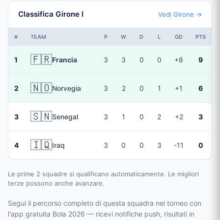
Classifica Girone I
Vedi Girone →
#
TEAM
P
W
D
L
GD
PTS
🇫🇷
1
Francia
3
3
0
0
+8
9
🇳🇴
2
Norvegia
3
2
0
1
+1
6
🇸🇳
3
Senegal
3
1
0
2
+2
3
🇮🇶
4
Iraq
3
0
0
3
-11
0
Le prime 2 squadre si qualificano automaticamente. Le migliori
terze possono anche avanzare.
Segui il percorso completo di questa squadra nel torneo con
l'app gratuita Bola 2026 — ricevi notifiche push, risultati in