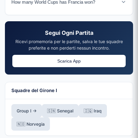
How many World Cups has Francia won?
Playoff winner.
Francia has won 2 World Cups (1998 as hosts, 2018) and
finished as runners-up in 2006 and 2022.
Segui Ogni Partita
Ricevi promemoria per le partite, salva le tue squadre
preferite e non perderti nessun incontro.
Scarica App
Squadre del Girone I
Group I →
🇸🇳 Senegal
🇮🇶 Iraq
🇳🇴 Norvegia