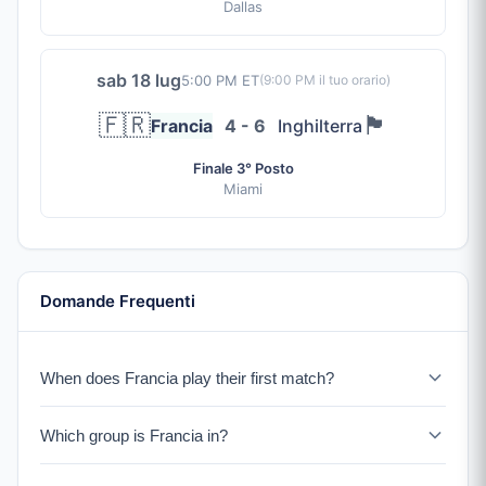
Dallas
sab 18 lug
5:00 PM ET
(
9:00 PM
il tuo orario)
🇫🇷
🏴󠁧󠁢󠁥󠁮󠁧󠁿
Francia
4 - 6
Inghilterra
Finale 3° Posto
Miami
Domande Frequenti
When does Francia play their first match?
Francia faces Senegal on June 16, 2026.
Which group is Francia in?
Francia is in Group I with Senegal, Norvegia, and an IC