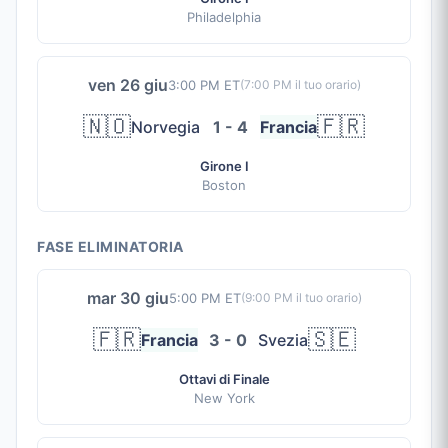
Philadelphia
ven 26 giu
3:00 PM ET
(
7:00 PM
il tuo orario)
🇳🇴
🇫🇷
Norvegia
1 - 4
Francia
Girone I
Boston
FASE ELIMINATORIA
mar 30 giu
5:00 PM ET
(
9:00 PM
il tuo orario)
🇫🇷
🇸🇪
Francia
3 - 0
Svezia
Ottavi di Finale
New York