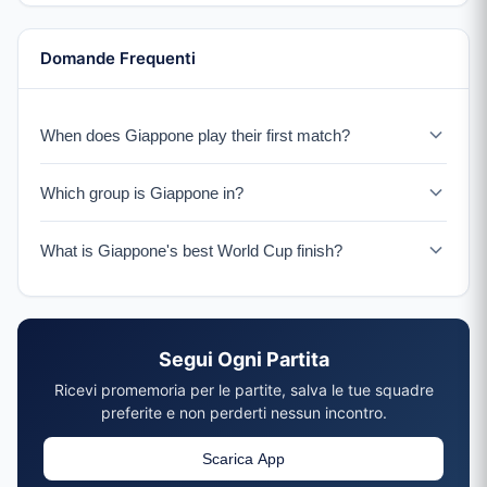
Domande Frequenti
When does Giappone play their first match?
Giappone faces Paesi Bassi on June 14, 2026.
Which group is Giappone in?
Giappone is in Group F with Paesi Bassi, Tunisia, and a
What is Giappone's best World Cup finish?
UEFA Playoff winner.
Giappone reached the Round of 16 four times (2002,
2010, 2018, 2022).
Segui Ogni Partita
Ricevi promemoria per le partite, salva le tue squadre
preferite e non perderti nessun incontro.
Scarica App