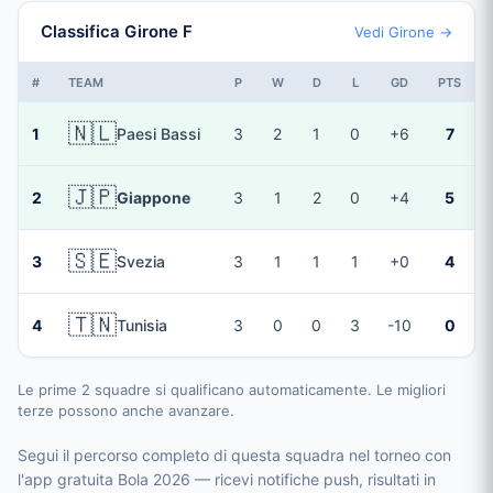
Classifica Girone F
Vedi Girone →
#
TEAM
P
W
D
L
GD
PTS
🇳🇱
1
Paesi Bassi
3
2
1
0
+6
7
🇯🇵
2
Giappone
3
1
2
0
+4
5
🇸🇪
3
Svezia
3
1
1
1
+0
4
🇹🇳
4
Tunisia
3
0
0
3
-10
0
Le prime 2 squadre si qualificano automaticamente. Le migliori
terze possono anche avanzare.
Segui il percorso completo di questa squadra nel torneo con
l'app gratuita Bola 2026 — ricevi notifiche push, risultati in