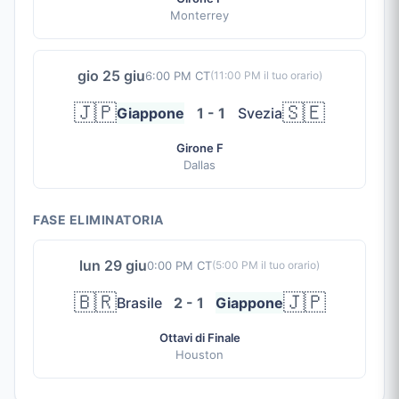
Monterrey
gio 25 giu
6:00 PM CT
(
11:00 PM
il tuo orario)
🇯🇵
🇸🇪
Giappone
1 - 1
Svezia
Girone F
Dallas
FASE ELIMINATORIA
lun 29 giu
0:00 PM CT
(
5:00 PM
il tuo orario)
🇧🇷
🇯🇵
Brasile
2 - 1
Giappone
Ottavi di Finale
Houston