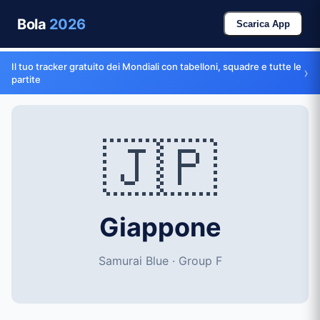
Bola
2026
Scarica App
Il tuo tracker gratuito dei Mondiali con tabelloni, squadre e tutte le
›
partite
🇯🇵
Giappone
Samurai Blue · Group F