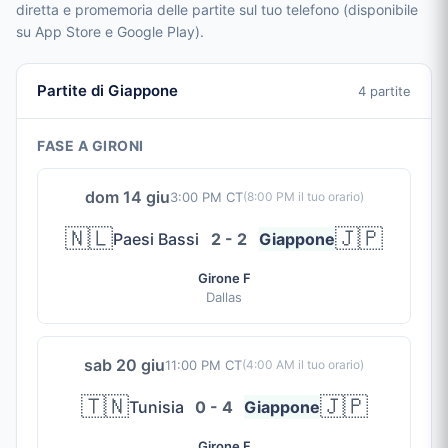
diretta e promemoria delle partite sul tuo telefono (disponibile
su App Store e Google Play).
Partite di Giappone
4 partite
FASE A GIRONI
dom 14 giu
3:00 PM CT
(
8:00 PM
il tuo orario)
🇳🇱
🇯🇵
Paesi Bassi
2 - 2
Giappone
Girone F
Dallas
sab 20 giu
11:00 PM CT
(
4:00 AM
il tuo orario)
🇹🇳
🇯🇵
Tunisia
0 - 4
Giappone
Girone F