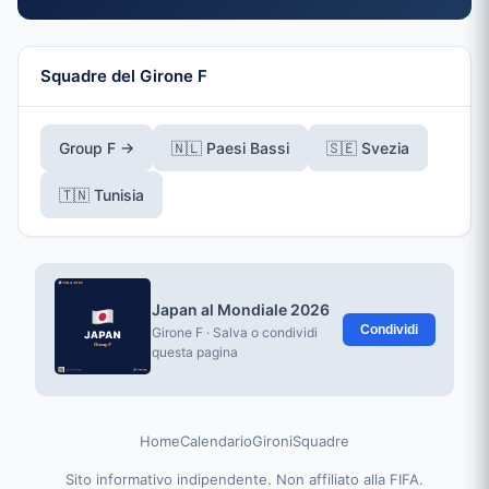
Squadre del Girone F
Group F →
🇳🇱 Paesi Bassi
🇸🇪 Svezia
🇹🇳 Tunisia
Japan al Mondiale 2026
Condividi
Girone F · Salva o condividi
questa pagina
Home
Calendario
Gironi
Squadre
Sito informativo indipendente. Non affiliato alla FIFA.