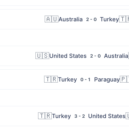
🇦🇺
🇹
Australia
Turkey
2 - 0
🇺🇸
United States
Australia
2 - 0
🇹🇷
🇵
Turkey
Paraguay
0 - 1
🇹🇷

Turkey
United States
3 - 2