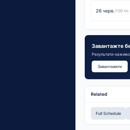
26 черв.
7:00 пп
Завантажте б
Результати наживо,
Завантажити
Related
Full Schedule