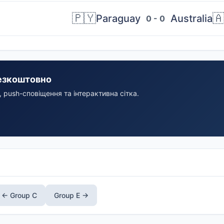
🇵🇾

Paraguay
Australia
0 - 0
езкоштовно
 push-сповіщення та інтерактивна сітка.
← Group C
Group E →