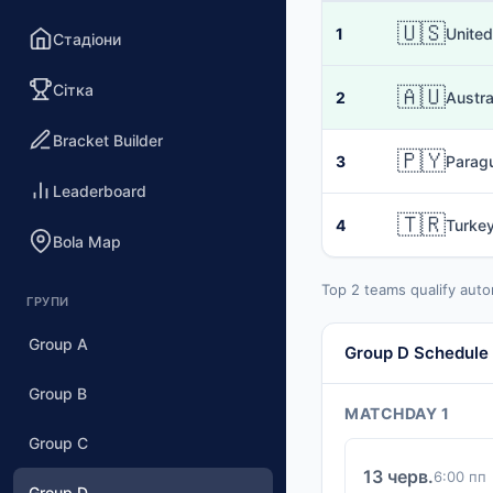
🇺🇸
1
United
Стадіони
Сітка
🇦🇺
2
Austra
Bracket Builder
🇵🇾
3
Parag
Leaderboard
🇹🇷
4
Turke
Bola Map
Top 2 teams qualify auto
ГРУПИ
Group A
Group D Schedule
Group B
MATCHDAY 1
Group C
13 черв.
6:00 пп
Group D