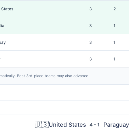
 States
3
2
lia
3
1
uay
3
1
y
3
1
matically. Best 3rd-place teams may also advance.
🇺🇸
United States
Paraguay
4 - 1