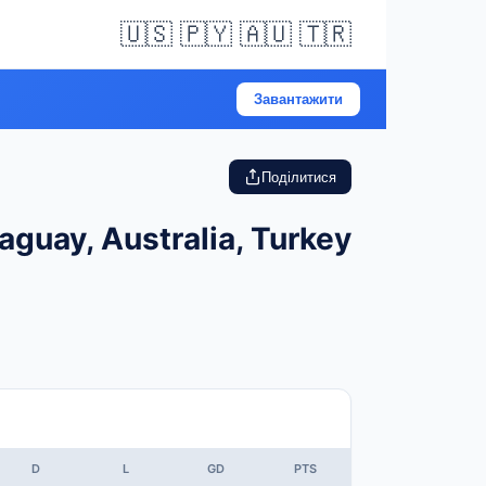
🇺🇸 🇵🇾 🇦🇺 🇹🇷
Завантажити
Поділитися
aguay, Australia, Turkey
D
L
GD
PTS