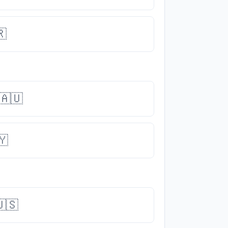
🇷
🇦🇺
🇾
🇸