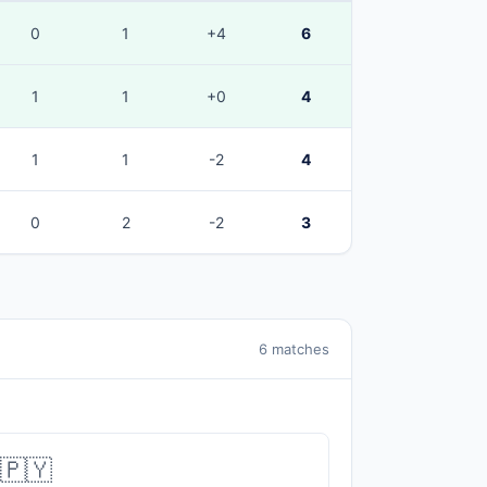
0
1
+4
6
1
1
+0
4
1
1
-2
4
0
2
-2
3
6 matches
🇵🇾