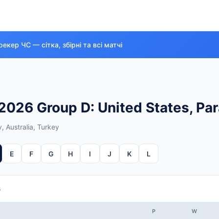
екер ЧС — сітка, збірні та всі матчі
026 Group D: United States, Par
, Australia, Turkey
E
F
G
H
I
J
K
L
s
P
W