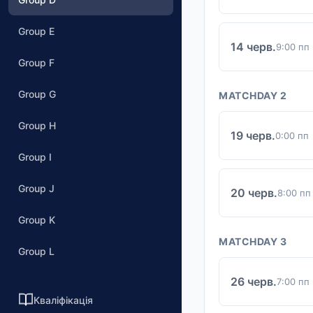
Group E
14 черв.
9:00 пп
Group F
Group G
MATCHDAY 2
Group H
19 черв.
0:00 пп
Group I
Group J
20 черв.
8:00 пп
Group K
MATCHDAY 3
Group L
26 черв.
7:00 пп
Кваліфікація