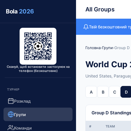
All Groups
Bola
2026
Твій безкоштовний тр
Головна
›
Групи
›
Group D
World Cup 2
Скануй, щоб встановити застосунок на
телефон (безкоштовно)
United States, Paraguay
ТУРНІР
A
B
C
D
Розклад
Group D Standing
Групи
#
TEAM
Команди