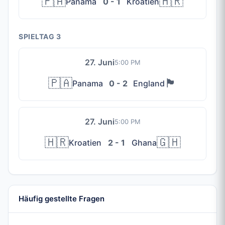
🇵🇦
🇭🇷
Panama
0 - 1
Kroatien
SPIELTAG 3
27. Juni
5:00 PM
🇵🇦
🏴󠁧󠁢󠁥󠁮󠁧󠁿
Panama
0 - 2
England
27. Juni
5:00 PM
🇭🇷
🇬🇭
Kroatien
2 - 1
Ghana
Häufig gestellte Fragen