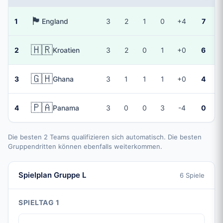
🏴󠁧󠁢󠁥󠁮󠁧󠁿
1
England
3
2
1
0
+4
7
🇭🇷
2
Kroatien
3
2
0
1
+0
6
🇬🇭
3
Ghana
3
1
1
1
+0
4
🇵🇦
4
Panama
3
0
0
3
-4
0
Die besten 2 Teams qualifizieren sich automatisch. Die besten
Gruppendritten können ebenfalls weiterkommen.
Spielplan Gruppe L
6 Spiele
SPIELTAG 1