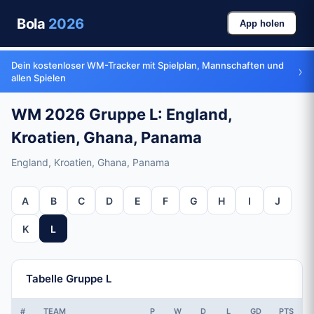
Bola
2026
App holen
Dein kostenloser WM-Tracker mit Spielplan, Mannschaften und
›
allen Spielen
WM 2026 Gruppe L: England,
Kroatien, Ghana, Panama
England, Kroatien, Ghana, Panama
A
B
C
D
E
F
G
H
I
J
K
L
Tabelle Gruppe L
#
TEAM
P
W
D
L
GD
PTS