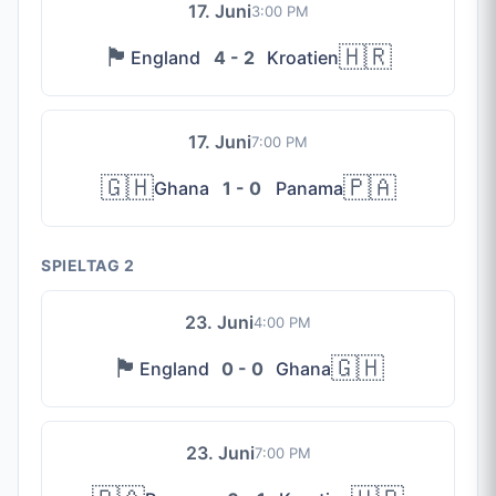
17. Juni
3:00 PM
🏴󠁧󠁢󠁥󠁮󠁧󠁿
🇭🇷
England
4 - 2
Kroatien
17. Juni
7:00 PM
🇬🇭
🇵🇦
Ghana
1 - 0
Panama
SPIELTAG 2
23. Juni
4:00 PM
🏴󠁧󠁢󠁥󠁮󠁧󠁿
🇬🇭
England
0 - 0
Ghana
23. Juni
7:00 PM