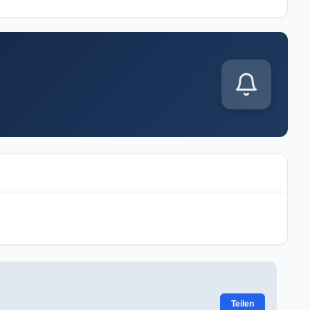
d MagentaTV die WM. Lade die Bola 2026 App für Live-
Teilen