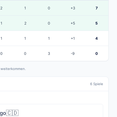
2
1
0
+3
7
1
2
0
+5
5
1
1
1
+1
4
0
0
3
-9
0
ls weiterkommen.
6 Spiele
🇨🇩
go