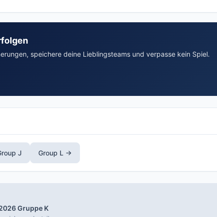
hte unterscheiden sich je Land. In Deutschland zeigen ARD/ZDF un
nachrichtigungen und Spielwarnungen für Gruppe K.
rfolgen
nerungen, speichere deine Lieblingsteams und verpasse kein Spiel.
roup J
Group L →
2026 Gruppe K