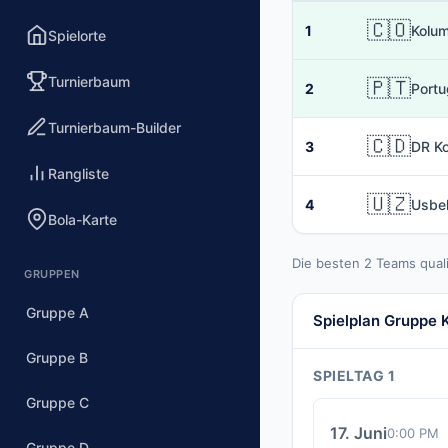
🇨🇴
1
Kolu
Spielorte
Turnierbaum
🇵🇹
2
Portu
Turnierbaum-Builder
🇨🇩
3
DR K
Rangliste
🇺🇿
4
Usbe
Bola-Karte
Die besten 2 Teams qual
GRUPPEN
Gruppe A
Spielplan Gruppe 
Gruppe B
SPIELTAG 1
Gruppe C
17. Juni
0:00 PM
Gruppe D