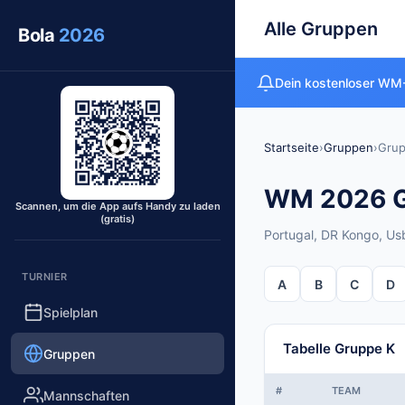
Alle Gruppen
Bola
2026
Dein kostenloser WM-
Startseite
›
Gruppen
›
Grup
WM 2026 Gr
Scannen, um die App aufs Handy zu laden
(gratis)
Portugal, DR Kongo, Us
TURNIER
A
B
C
D
Spielplan
Tabelle Gruppe K
Gruppen
#
TEAM
Mannschaften