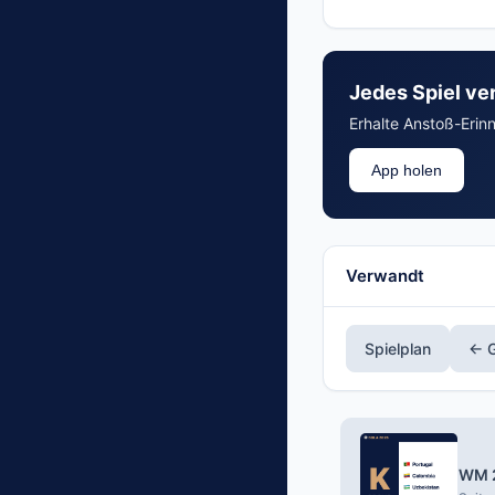
Die Übertragungsrec
Ergebnisse, Push-Be
Jedes Spiel ve
Erhalte Anstoß-Erin
App holen
Verwandt
Spielplan
← G
WM 