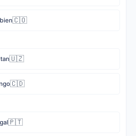
🇨🇴
bien
🇺🇿
tan
🇨🇩
ngo
🇵🇹
gal