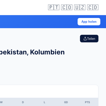
🇵🇹 🇨🇴 🇺🇿 🇨🇩
App holen
Teilen
bekistan, Kolumbien
W
D
L
GD
PTS