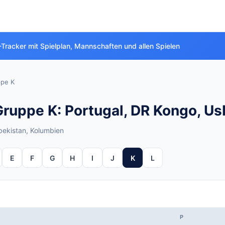
Tracker mit Spielplan, Mannschaften und allen Spielen
pe K
uppe K: Portugal, DR Kongo, Us
bekistan, Kolumbien
E
F
G
H
I
J
K
L
P