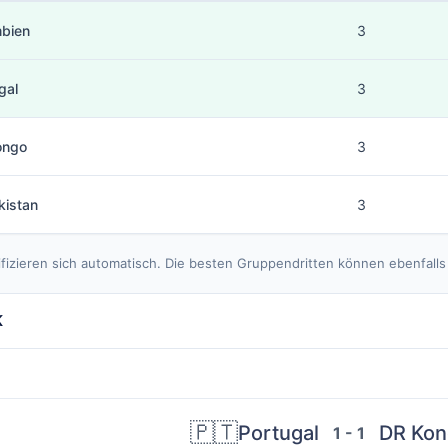
mbien
3
gal
3
ongo
3
kistan
3
ifizieren sich automatisch. Die besten Gruppendritten können ebenfal
K
🇵🇹
Portugal
DR Kon
1 - 1