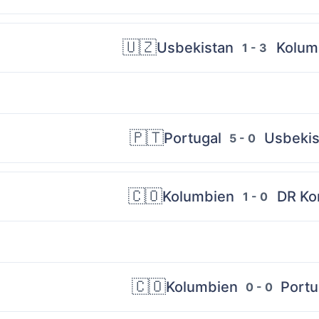
🇺🇿
Usbekistan
Kolum
1 - 3
🇵🇹
Portugal
Usbekis
5 - 0
🇨🇴
Kolumbien
DR Ko
1 - 0
🇨🇴
Kolumbien
Portu
0 - 0