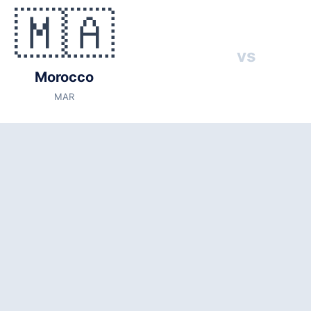
🇲🇦
vs
🇭🇹 Haiti (HAI)
vs
 2026
Morocco
al time)
MAR
dium
(capacity: 71,000)
es
3
l, Scotland