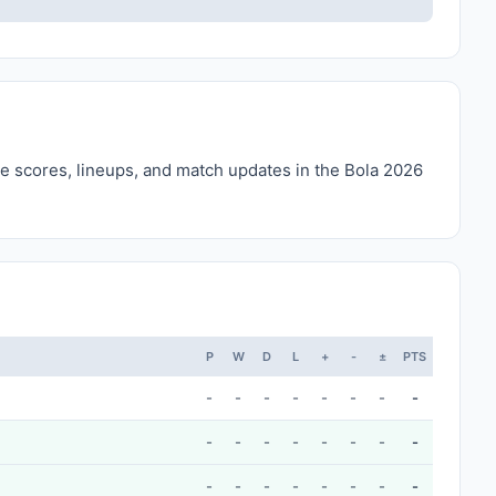
ve scores, lineups, and match updates in the Bola 2026
P
W
D
L
+
-
±
PTS
-
-
-
-
-
-
-
-
-
-
-
-
-
-
-
-
-
-
-
-
-
-
-
-