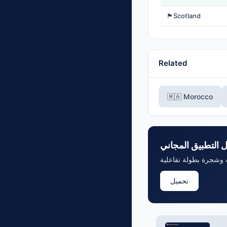
🏴󠁧󠁢󠁳󠁣󠁴󠁿
Scotland
Related
🇲🇦 Morocco
ل التطبيق المجاني
تحميل