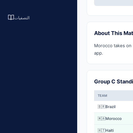
التصفيات
About This Ma
Morocco takes on H
app.
Group C Stand
TEAM
🇧🇷
Brazil
🇲🇦
Morocco
🇭🇹
Haiti