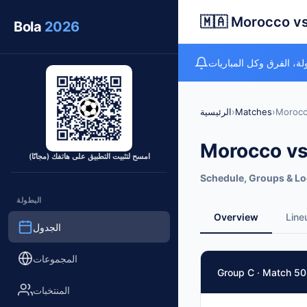
🇲🇦 Morocco vs 
Bola
2026
لة، الفرق وكل المباريات
Morocco
›
Matches
›
الرئيسية
Morocco vs
امسح لتثبيت التطبيق على هاتفك (مجانًا)
Schedule, Groups & Lo
البطولة
Overview
Line
الجدول
Match Facts
المجموعات
Group C · Match 50
Match
المنتخبات
Morocco
vs
Haiti