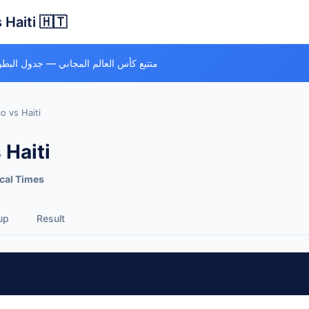
Haiti 🇭🇹
متتبع كأس العالم المجاني — جدول البطو
 vs Haiti
 Haiti
cal Times
up
Result