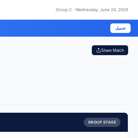
Group C · Wednesday, June 24, 2026
تحميل
Share Match
GROUP STAGE