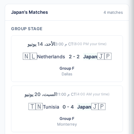
Japan's Matches
4 matches
GROUP STAGE
الأحد، 14 يونيو
3:00 م CT
(
8:00 PM
your time)
🇳🇱
🇯🇵
Netherlands
2 - 2
Japan
Group F
Dallas
السبت، 20 يونيو
11:00 م CT
(
4:00 AM
your time)
🇹🇳
🇯🇵
Tunisia
0 - 4
Japan
Group F
Monterrey