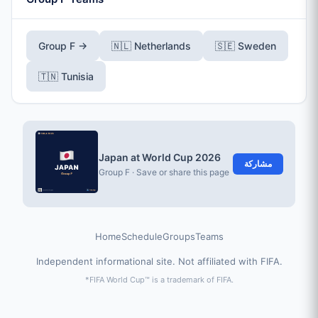
Group F →
🇳🇱 Netherlands
🇸🇪 Sweden
🇹🇳 Tunisia
Japan at World Cup 2026
مشاركة
Group F · Save or share this page
Home
Schedule
Groups
Teams
Independent informational site. Not affiliated with FIFA.
*FIFA World Cup™ is a trademark of FIFA.