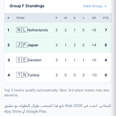
Group F Standings
View Group →
#
TEAM
P
W
D
L
GD
PTS
🇳🇱
1
Netherlands
3
2
1
0
+6
7
🇯🇵
2
Japan
3
1
2
0
+4
5
🇸🇪
3
Sweden
3
1
1
1
+0
4
🇹🇳
4
Tunisia
3
0
0
3
-10
0
Top 2 teams qualify automatically. Best 3rd-place teams may also
advance.
تابع هذا المنتخب طوال البطولة مع تطبيق Bola 2026 المجاني. ابحث في
App Store أو Google Play.