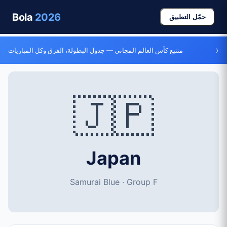
Bola
2026
حمّل التطبيق
›
متتبع كأس العالم المجاني — جدول البطولة، الفرق وكل المباريات
🇯🇵
Japan
Samurai Blue · Group F