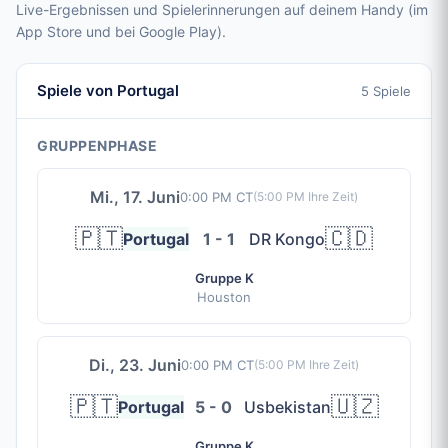
Live-Ergebnissen und Spielerinnerungen auf deinem Handy (im
App Store und bei Google Play).
Spiele von Portugal
5 Spiele
GRUPPENPHASE
Mi., 17. Juni
0:00 PM CT
(
5:00 PM
Ihre Zeit)
🇵🇹
🇨🇩
Portugal
1 - 1
DR Kongo
Gruppe K
Houston
Di., 23. Juni
0:00 PM CT
(
5:00 PM
Ihre Zeit)
🇵🇹
🇺🇿
Portugal
5 - 0
Usbekistan
Gruppe K