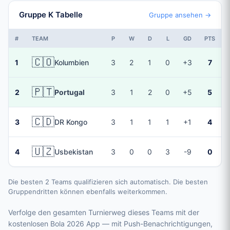
Gruppe K Tabelle
Gruppe ansehen →
#
TEAM
P
W
D
L
GD
PTS
🇨🇴
1
Kolumbien
3
2
1
0
+3
7
🇵🇹
2
Portugal
3
1
2
0
+5
5
🇨🇩
3
DR Kongo
3
1
1
1
+1
4
🇺🇿
4
Usbekistan
3
0
0
3
-9
0
Die besten 2 Teams qualifizieren sich automatisch. Die besten
Gruppendritten können ebenfalls weiterkommen.
Verfolge den gesamten Turnierweg dieses Teams mit der
kostenlosen Bola 2026 App — mit Push-Benachrichtigungen,