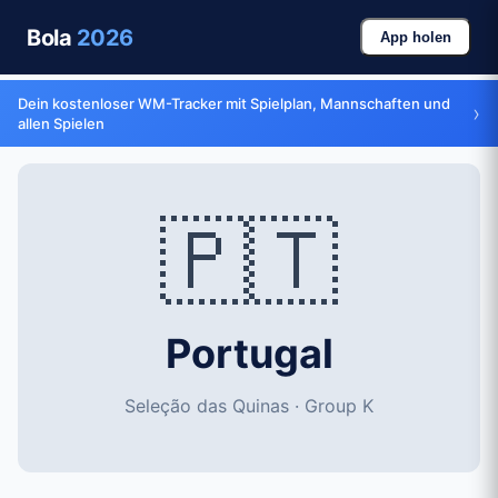
Bola
2026
App holen
Dein kostenloser WM-Tracker mit Spielplan, Mannschaften und
›
allen Spielen
🇵🇹
Portugal
Seleção das Quinas · Group K