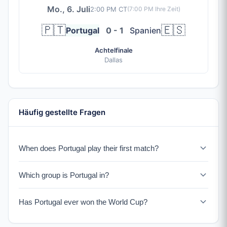
Mo., 6. Juli
2:00 PM CT
(
7:00 PM
Ihre Zeit)
🇵🇹
🇪🇸
Portugal
0 - 1
Spanien
Achtelfinale
Dallas
Häufig gestellte Fragen
When does Portugal play their first match?
Portugal plays on June 17, 2026.
Which group is Portugal in?
Portugal is in Group K with Kolumbien, Usbekistan, and
Has Portugal ever won the World Cup?
an IC Playoff winner.
Portugal has never won the World Cup. Their best finish