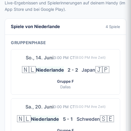
Live-Ergebnissen und Spielerinnerungen auf deinem Handy (im
App Store und bei Google Play).
Spiele von Niederlande
4 Spiele
GRUPPENPHASE
So., 14. Juni
3:00 PM CT
(
8:00 PM
Ihre Zeit)
🇳🇱
🇯🇵
Niederlande
2 - 2
Japan
Gruppe F
Dallas
Sa., 20. Juni
0:00 PM CT
(
5:00 PM
Ihre Zeit)
🇳🇱
🇸🇪
Niederlande
5 - 1
Schweden
Gruppe F