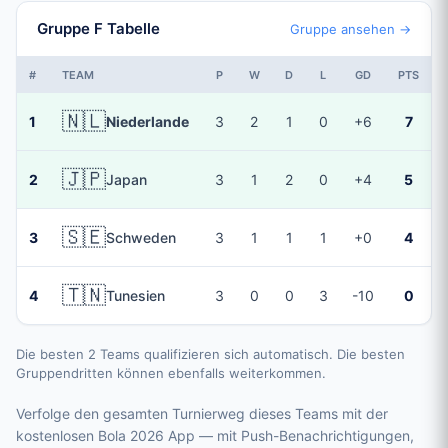
Gruppe F Tabelle
Gruppe ansehen →
#
TEAM
P
W
D
L
GD
PTS
🇳🇱
1
Niederlande
3
2
1
0
+6
7
🇯🇵
2
Japan
3
1
2
0
+4
5
🇸🇪
3
Schweden
3
1
1
1
+0
4
🇹🇳
4
Tunesien
3
0
0
3
-10
0
Die besten 2 Teams qualifizieren sich automatisch. Die besten
Gruppendritten können ebenfalls weiterkommen.
Verfolge den gesamten Turnierweg dieses Teams mit der
kostenlosen Bola 2026 App — mit Push-Benachrichtigungen,