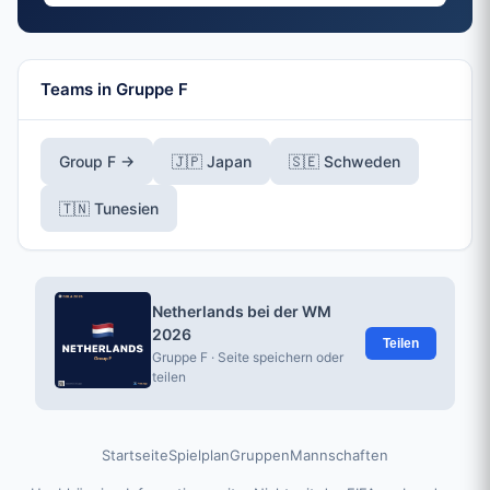
Teams in Gruppe F
Group F →
🇯🇵 Japan
🇸🇪 Schweden
🇹🇳 Tunesien
Netherlands bei der WM
2026
Teilen
Gruppe F · Seite speichern oder
teilen
Startseite
Spielplan
Gruppen
Mannschaften