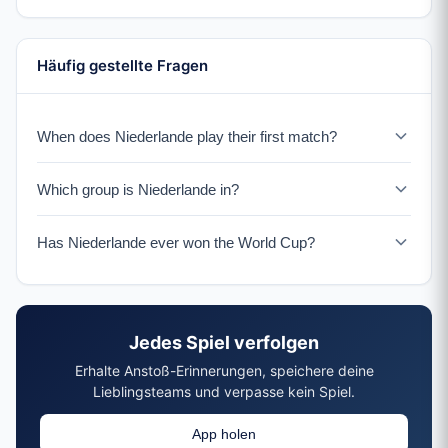
Häufig gestellte Fragen
When does Niederlande play their first match?
Niederlande faces Japan on June 14, 2026.
Which group is Niederlande in?
Niederlande is in Group F with Japan, Tunesien, and a
Has Niederlande ever won the World Cup?
UEFA Playoff winner.
Niederlande has never won the World Cup despite
reaching three finals (1974, 1978, 2010).
Jedes Spiel verfolgen
Erhalte Anstoß-Erinnerungen, speichere deine
Lieblingsteams und verpasse kein Spiel.
App holen