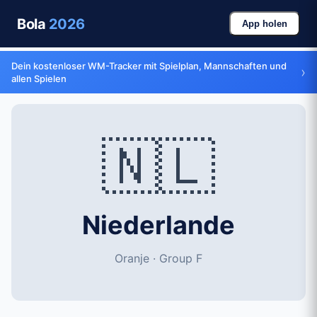
Bola
2026
App holen
Dein kostenloser WM-Tracker mit Spielplan, Mannschaften und
›
allen Spielen
🇳🇱
Niederlande
Oranje · Group F