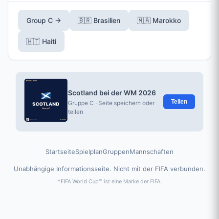
Group C →
🇧🇷 Brasilien
🇲🇦 Marokko
🇭🇹 Haiti
Scotland bei der WM 2026
Teilen
Gruppe C · Seite speichern oder
teilen
Startseite
Spielplan
Gruppen
Mannschaften
Unabhängige Informationsseite. Nicht mit der FIFA verbunden.
*FIFA World Cup™ ist eine Marke der FIFA.