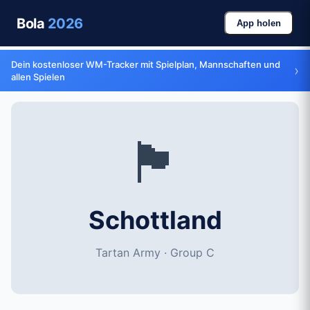
Bola
2026
App holen
Dein kostenloser WM-Tracker mit Spielplan, Mannschaften und
›
allen Spielen
🏴󠁧󠁢󠁳󠁣󠁴󠁿
Schottland
Tartan Army · Group C