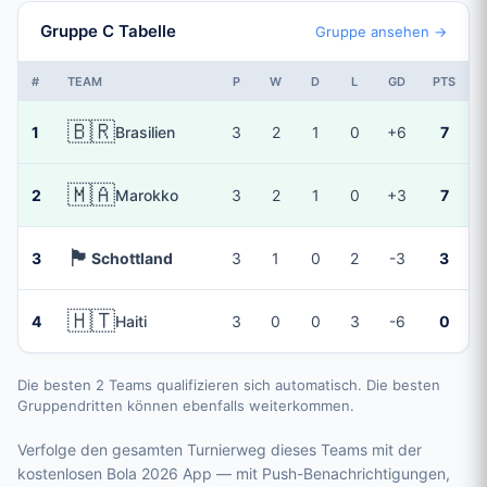
Gruppe C Tabelle
Gruppe ansehen →
#
TEAM
P
W
D
L
GD
PTS
🇧🇷
1
Brasilien
3
2
1
0
+6
7
🇲🇦
2
Marokko
3
2
1
0
+3
7
🏴󠁧󠁢󠁳󠁣󠁴󠁿
3
Schottland
3
1
0
2
-3
3
🇭🇹
4
Haiti
3
0
0
3
-6
0
Die besten 2 Teams qualifizieren sich automatisch. Die besten
Gruppendritten können ebenfalls weiterkommen.
Verfolge den gesamten Turnierweg dieses Teams mit der
kostenlosen Bola 2026 App — mit Push-Benachrichtigungen,