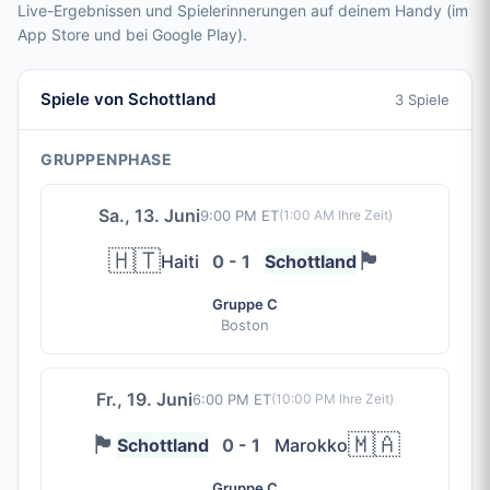
Live-Ergebnissen und Spielerinnerungen auf deinem Handy (im
App Store und bei Google Play).
Spiele von Schottland
3 Spiele
GRUPPENPHASE
Sa., 13. Juni
9:00 PM ET
(
1:00 AM
Ihre Zeit)
🇭🇹
🏴󠁧󠁢󠁳󠁣󠁴󠁿
Haiti
0 - 1
Schottland
Gruppe C
Boston
Fr., 19. Juni
6:00 PM ET
(
10:00 PM
Ihre Zeit)
🏴󠁧󠁢󠁳󠁣󠁴󠁿
🇲🇦
Schottland
0 - 1
Marokko
Gruppe C