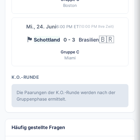
Boston
Mi., 24. Juni
6:00 PM ET
(
10:00 PM
Ihre Zeit)
🏴󠁧󠁢󠁳󠁣󠁴󠁿
🇧🇷
Schottland
0 - 3
Brasilien
Gruppe C
Miami
K.O.-RUNDE
Die Paarungen der K.O.-Runde werden nach der
Gruppenphase ermittelt.
Häufig gestellte Fragen