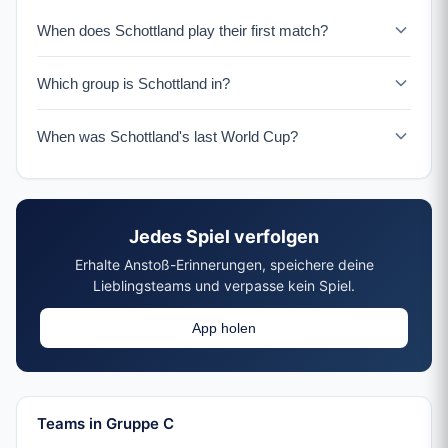
When does Schottland play their first match?
Schottland plays Haiti on June 13-14, 2026 in Boston.
Which group is Schottland in?
Schottland is in Group C with Brasilien, Marokko, and
When was Schottland's last World Cup?
Haiti.
Schottland's last World Cup was Frankreich 1998. The
2026 tournament marks their return after 28 years.
Jedes Spiel verfolgen
Erhalte Anstoß-Erinnerungen, speichere deine
Lieblingsteams und verpasse kein Spiel.
App holen
Teams in Gruppe C