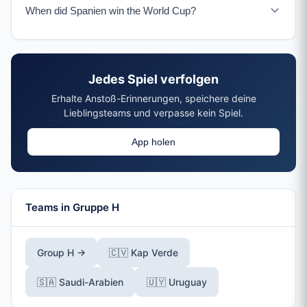
When did Spanien win the World Cup?
Kap Verde.
Spanien won their only World Cup title in 2010 in
Südafrika, defeating Niederlande 1-0 in the final.
Jedes Spiel verfolgen
Erhalte Anstoß-Erinnerungen, speichere deine
Lieblingsteams und verpasse kein Spiel.
App holen
Teams in Gruppe H
Group H →
🇨🇻 Kap Verde
🇸🇦 Saudi-Arabien
🇺🇾 Uruguay