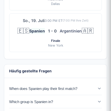
Dallas
So., 19. Juli
3:00 PM ET
(
7:00 PM
Ihre Zeit)
🇪🇸
🇦🇷
Spanien
1 - 0
Argentinien
Finale
New York
Häufig gestellte Fragen
When does Spanien play their first match?
Spanien faces Kap Verde on June 15, 2026.
Which group is Spanien in?
Spanien is in Group H with Uruguay, Saudi-Arabien, and