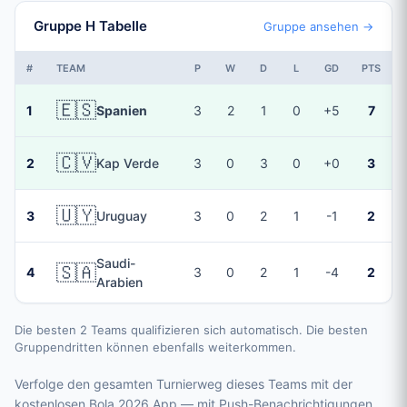
Gruppe H Tabelle
Gruppe ansehen →
#
TEAM
P
W
D
L
GD
PTS
🇪🇸
1
Spanien
3
2
1
0
+5
7
🇨🇻
2
Kap Verde
3
0
3
0
+0
3
🇺🇾
3
Uruguay
3
0
2
1
-1
2
Saudi-
🇸🇦
4
3
0
2
1
-4
2
Arabien
Die besten 2 Teams qualifizieren sich automatisch. Die besten
Gruppendritten können ebenfalls weiterkommen.
Verfolge den gesamten Turnierweg dieses Teams mit der
kostenlosen Bola 2026 App — mit Push-Benachrichtigungen,