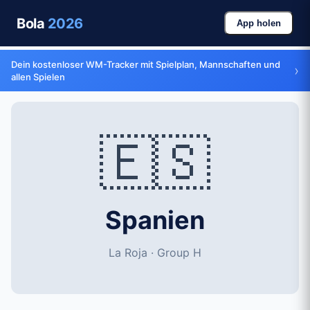
Bola
2026
App holen
Dein kostenloser WM-Tracker mit Spielplan, Mannschaften und
›
allen Spielen
🇪🇸
Spanien
La Roja · Group H