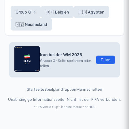
Group G →
🇧🇪 Belgien
🇪🇬 Ägypten
🇳🇿 Neuseeland
Iran bei der WM 2026
Teilen
Gruppe G · Seite speichern oder
teilen
Startseite
Spielplan
Gruppen
Mannschaften
Unabhängige Informationsseite. Nicht mit der FIFA verbunden.
*FIFA World Cup™ ist eine Marke der FIFA.