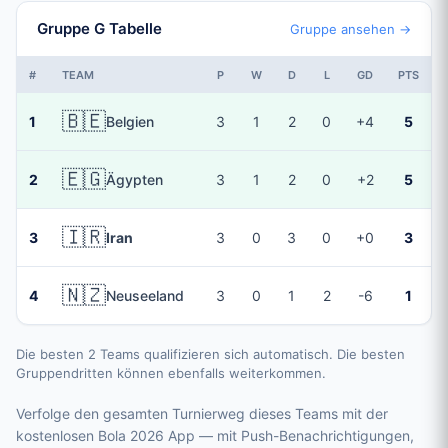
Gruppe G Tabelle
Gruppe ansehen →
#
TEAM
P
W
D
L
GD
PTS
🇧🇪
1
Belgien
3
1
2
0
+4
5
🇪🇬
2
Ägypten
3
1
2
0
+2
5
🇮🇷
3
Iran
3
0
3
0
+0
3
🇳🇿
4
Neuseeland
3
0
1
2
-6
1
Die besten 2 Teams qualifizieren sich automatisch. Die besten
Gruppendritten können ebenfalls weiterkommen.
Verfolge den gesamten Turnierweg dieses Teams mit der
kostenlosen Bola 2026 App — mit Push-Benachrichtigungen,