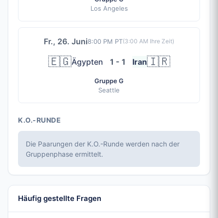
Los Angeles
Fr., 26. Juni
8:00 PM PT
(
3:00 AM
Ihre Zeit)
🇪🇬
🇮🇷
Ägypten
1 - 1
Iran
Gruppe G
Seattle
K.O.-RUNDE
Die Paarungen der K.O.-Runde werden nach der
Gruppenphase ermittelt.
Häufig gestellte Fragen