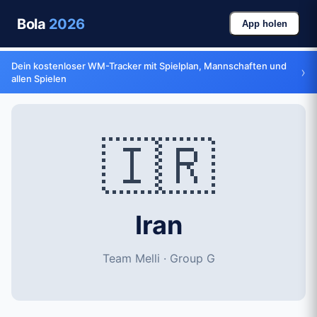
Bola
2026
App holen
Dein kostenloser WM-Tracker mit Spielplan, Mannschaften und
›
allen Spielen
🇮🇷
Iran
Team Melli · Group G