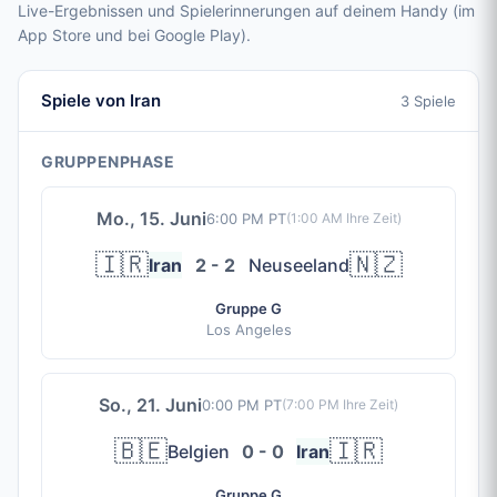
Live-Ergebnissen und Spielerinnerungen auf deinem Handy (im
App Store und bei Google Play).
Spiele von Iran
3 Spiele
GRUPPENPHASE
Mo., 15. Juni
6:00 PM PT
(
1:00 AM
Ihre Zeit)
🇮🇷
🇳🇿
Iran
2 - 2
Neuseeland
Gruppe G
Los Angeles
So., 21. Juni
0:00 PM PT
(
7:00 PM
Ihre Zeit)
🇧🇪
🇮🇷
Belgien
0 - 0
Iran
Gruppe G