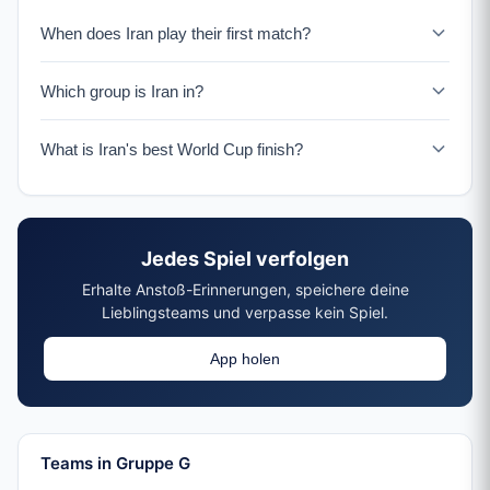
When does Iran play their first match?
Iran faces Neuseeland on June 15, 2026.
Which group is Iran in?
Iran is in Group G with Belgien, Ägypten, and
What is Iran's best World Cup finish?
Neuseeland.
Iran has never advanced past the group stage but have
been competitive in recent tournaments.
Jedes Spiel verfolgen
Erhalte Anstoß-Erinnerungen, speichere deine
Lieblingsteams und verpasse kein Spiel.
App holen
Teams in Gruppe G