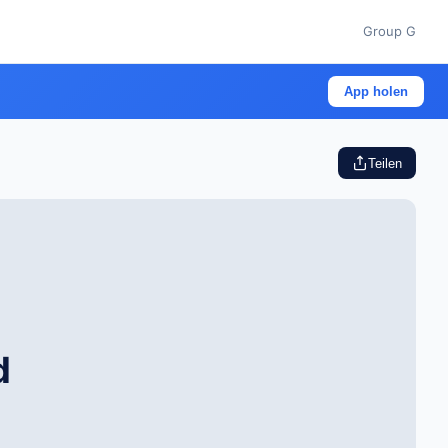
Group G
App holen
Teilen
d