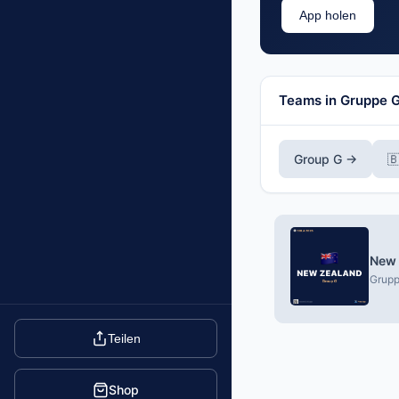
App holen
Teams in Gruppe 
Group G →

New 
Grupp
Teilen
Shop