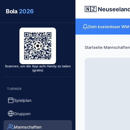
🇳🇿 Neuseelan
Bola
2026
Dein kostenloser WM-
Startseite
›
Mannschaften
Scannen, um die App aufs Handy zu laden
(gratis)
TURNIER
Spielplan
Gruppen
Mannschaften