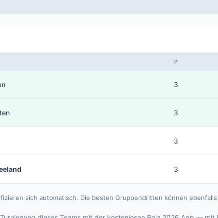
P
en
3
ten
3
3
eeland
3
ifizieren sich automatisch. Die besten Gruppendritten können ebenfal
Turnierweg dieses Teams mit der kostenlosen Bola 2026 App — mit 