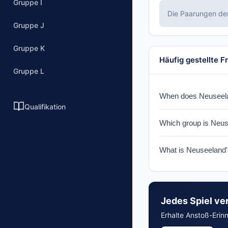
Gruppe I
Die Paarungen de
Gruppe J
Gruppe K
Häufig gestellte F
Gruppe L
When does Neuseelan
Qualifikation
Neuseeland faces Ir
Which group is Neus
Neuseeland is in Gro
What is Neuseeland'
Neuseeland has quali
Jedes Spiel ve
Erhalte Anstoß-Erin