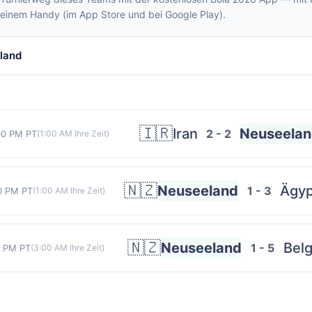
deinem Handy (im App Store und bei Google Play).
land
🇮🇷
Iran
Neuseela
2 - 2
00 PM PT
(
1:00 AM
Ihre Zeit)
🇳🇿
Neuseeland
Ägyp
1 - 3
0 PM PT
(
1:00 AM
Ihre Zeit)
🇳🇿
Neuseeland
Belg
1 - 5
0 PM PT
(
3:00 AM
Ihre Zeit)