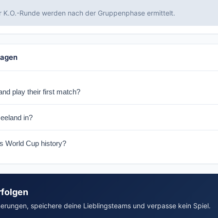
r K.O.-Runde werden nach der Gruppenphase ermittelt.
ragen
d play their first match?
an on June 15, 2026.
eeland in?
up G with Belgien, Ägypten, and Iran.
s World Cup history?
fied for 3 World Cups (1982, 2010, 2026). In 2010, they famously dre
rfolgen
nerungen, speichere deine Lieblingsteams und verpasse kein Spiel.