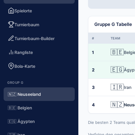
Spielorte
Gruppe G Tabelle
Turnierbaum
Turnierbaum-Builder
#
TEAM
🇧🇪
Rangliste
1
Belgi
Bola-Karte
🇪🇬
2
Ägyp
GROUP G
🇮🇷
3
Iran
🇳🇿 Neuseeland
🇳🇿
4
Neus
🇧🇪 Belgien
🇪🇬 Ägypten
Die besten 2 Teams qual
Verfolge den gesamten 
🇮🇷 Iran