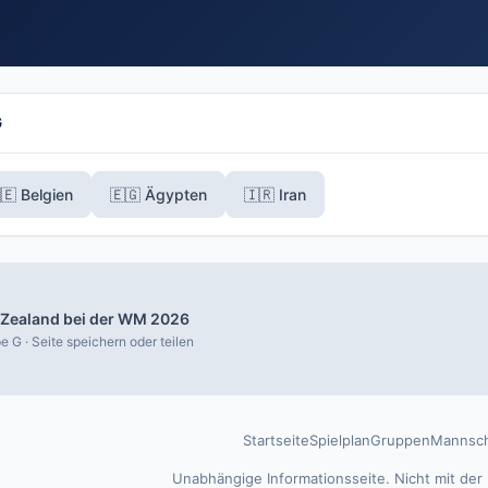
G
🇪 Belgien
🇪🇬 Ägypten
🇮🇷 Iran
Zealand bei der WM 2026
e G · Seite speichern oder teilen
Startseite
Spielplan
Gruppen
Mannsch
Unabhängige Informationsseite. Nicht mit der