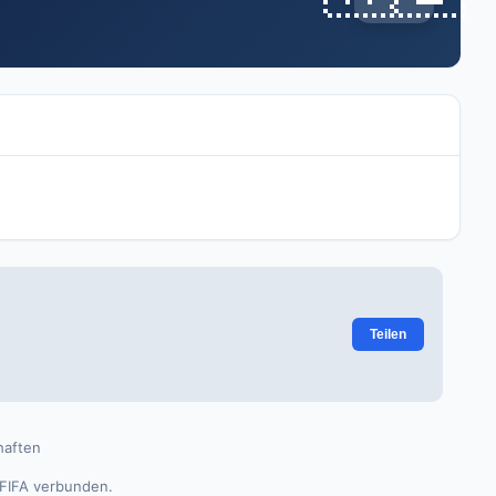
Teilen
aften
 FIFA verbunden.