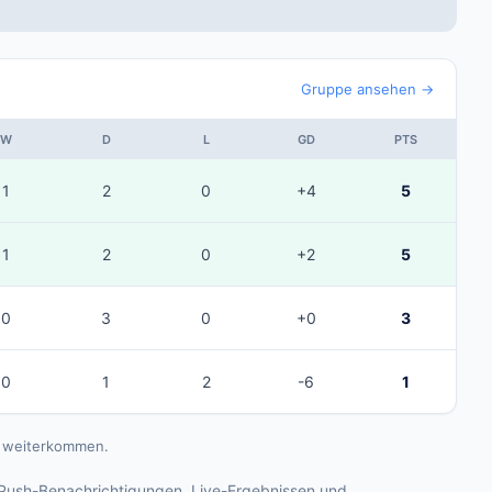
Gruppe ansehen →
W
D
L
GD
PTS
1
2
0
+4
5
1
2
0
+2
5
0
3
0
+0
3
0
1
2
-6
1
ls weiterkommen.
Push-Benachrichtigungen, Live-Ergebnissen und