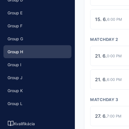
Group E
15. 6.
6:00 PM
Group F
Group G
MATCHDAY 2
Group H
21. 6.
0:00 PM
Group I
Group J
21. 6.
6:00 PM
Group K
MATCHDAY 3
Group L
27. 6.
7:00 PM
Kvalifikácia