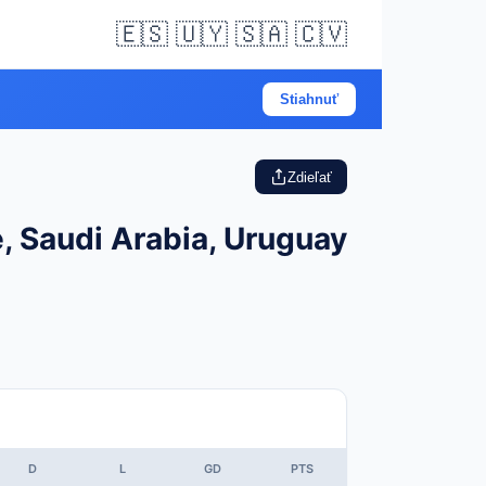
🇪🇸 🇺🇾 🇸🇦 🇨🇻
Stiahnuť
Zdieľať
, Saudi Arabia, Uruguay
D
L
GD
PTS