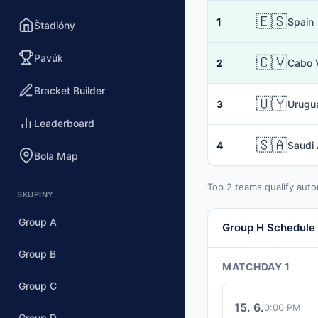
🇪🇸
1
Spain
Štadióny
Pavúk
🇨🇻
2
Cabo 
Bracket Builder
🇺🇾
3
Urugu
Leaderboard
🇸🇦
4
Saudi 
Bola Map
Top 2 teams qualify auto
SKUPINY
Group A
Group H Schedule
Group B
MATCHDAY 1
Group C
15. 6.
0:00 PM
Group D