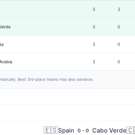
3
2
Verde
3
0
ay
3
0
Arabia
3
0
matically. Best 3rd-place teams may also advance.
🇪🇸
🇨
Spain
Cabo Verde
0 - 0