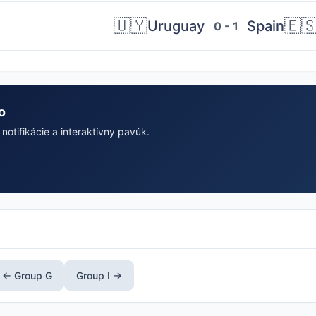
🇺🇾
🇪
Uruguay
Spain
0 - 1
o
notifikácie a interaktívny pavúk.
← Group G
Group I →