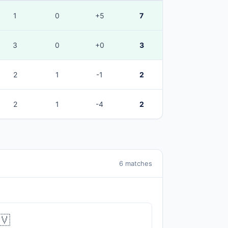
1
0
+5
7
3
0
+0
3
2
1
-1
2
2
1
-4
2
6 matches
🇻