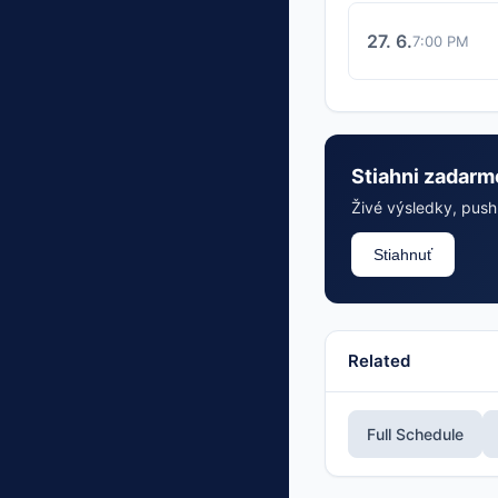
27. 6.
7:00 PM
Stiahni zadarm
Živé výsledky, push 
Stiahnuť
Related
Full Schedule