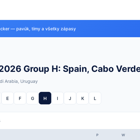
acker — pavúk, tímy a všetky zápasy
2026 Group H: Spain, Cabo Verde
di Arabia, Uruguay
E
F
G
H
I
J
K
L
s
P
W