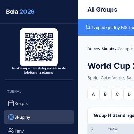
All Groups
Bola
2026
Tvoj bezplatný MS tr
Domov
›
Skupiny
›
Group H
World Cup 
Naskenuj a nainštaluj aplikáciu do
telefónu (zadarmo)
Spain, Cabo Verde, Sau
TURNAJ
A
B
C
D
Rozpis
Group H Standing
Skupiny
#
TEAM
Tímy