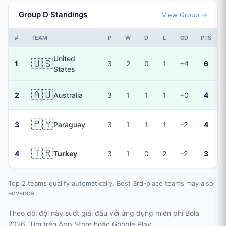
Group D Standings
View Group →
#
TEAM
P
W
D
L
GD
PTS
United
🇺🇸
1
3
2
0
1
+4
6
States
🇦🇺
2
Australia
3
1
1
1
+0
4
🇵🇾
3
Paraguay
3
1
1
1
-2
4
🇹🇷
4
Turkey
3
1
0
2
-2
3
Top 2 teams qualify automatically. Best 3rd-place teams may also
advance.
Theo dõi đội này suốt giải đấu với ứng dụng miễn phí Bola
2026. Tìm trên App Store hoặc Google Play.